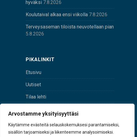
hyväksi
7.8.2026
Koulutaival alkaa ensi viikolla
7.8.2026
Terveysaseman tiloista neuvotellaan pian
5.8.2026
PIKALINKIT
Etusivu
Uutiset
Tilaa lehti
Yhteystiedot
Arvostamme yksityisyyttäsi
Digilehti
Käytämme evästeitä selauskokemuksesi parantamiseksi,
sisällön tarjoamiseksi ja liikenteemme analysoimiseksi.