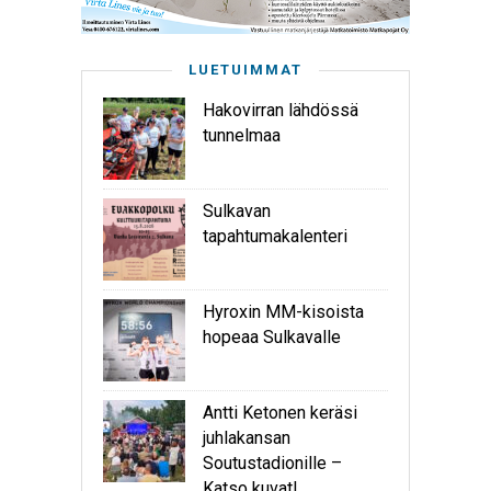
LUETUIMMAT
Hakovirran lähdössä
tunnelmaa
Sulkavan
tapahtumakalenteri
Hyroxin MM-kisoista
hopeaa Sulkavalle
Antti Ketonen keräsi
juhlakansan
Soutustadionille –
Katso kuvat!