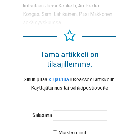
kutsutaan Jussi Koskela, Ari Pekka
Köngäs, Sami Lahikainen, Pasi Makkonen
sekä syyskuussa
Tämä artikkeli on
tilaajillemme.
Sinun pitää
kirjautua
lukeaksesi artikkelin.
Käyttäjätunnus tai sähköpostiosoite
Salasana
Muista minut