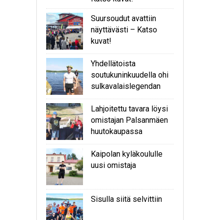
Suursoudut avattiin
näyttävästi – Katso
kuvat!
Yhdellätoista
soutukuninkuudella ohi
sulkavalaislegendan
Lahjoitettu tavara löysi
omistajan Palsanmäen
huutokaupassa
Kaipolan kyläkoululle
uusi omistaja
Sisulla siitä selvittiin