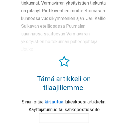
tiekunnat. Varmavirran yksityistien tiekunta
on pitänyt Pirttikiventien moitteettomassa
kunnossa vuosikymmenien ajan. Jari Kallio
Sulkavan eteläosassa Puumalan
suunnassa sijaitsevan Varmavirran
yksityistien hoitokunnan puheenjohtaja
Jouko
Tämä artikkeli on
tilaajillemme.
Sinun pitää
kirjautua
lukeaksesi artikkelin.
Käyttäjätunnus tai sähköpostiosoite