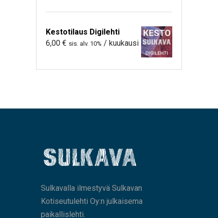
Kestotilaus Digilehti
6,00
€
/ kuukausi
sis. alv. 10%
Sulkavalla ilmestyvä Sulkavan
Kotiseutulehti Oy:n julkaisema
paikallislehti.