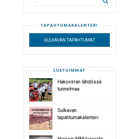
TAPAHTUMAKALENTERI
SULKAVAN TAPAHTUMAT
LUETUIMMAT
Hakovirran lähdössä
tunnelmaa
Sulkavan
tapahtumakalenteri
Hyroxin MM-kisoista