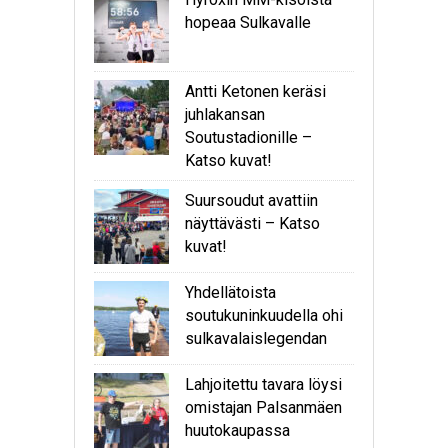
hopeaa Sulkavalle
Antti Ketonen keräsi
juhlakansan
Soutustadionille –
Katso kuvat!
Suursoudut avattiin
näyttävästi – Katso
kuvat!
Yhdellätoista
soutukuninkuudella ohi
sulkavalaislegendan
Lahjoitettu tavara löysi
omistajan Palsanmäen
huutokaupassa