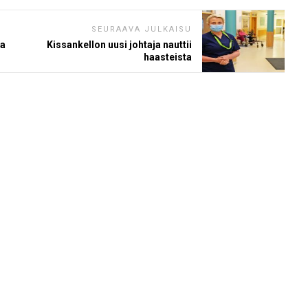
SEURAAVA JULKAISU
ka
Kissankellon uusi johtaja nauttii
haasteista