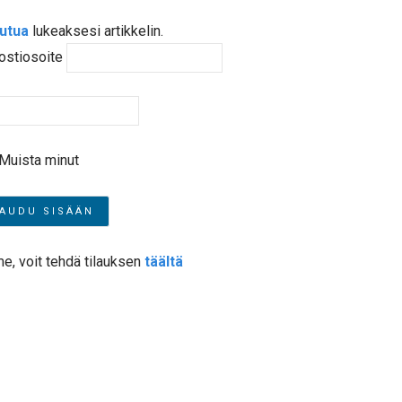
autua
lukeaksesi artikkelin.
ostiosoite
Muista minut
me, voit tehdä tilauksen
täältä