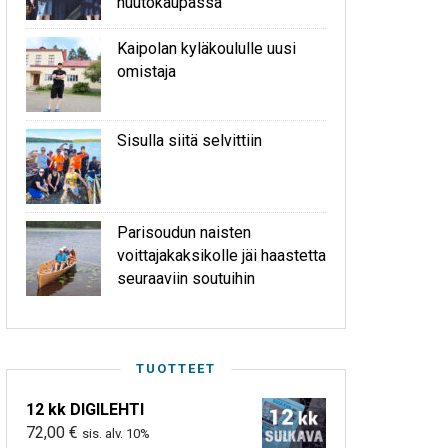
huutokaupassa
Kaipolan kyläkoululle uusi
omistaja
Sisulla siitä selvittiin
Parisoudun naisten
voittajakaksikolle jäi haastetta
seuraaviin soutuihin
TUOTTEET
12 kk DIGILEHTI
72,00
€
sis. alv. 10%