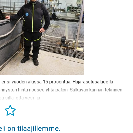
 ensi vuoden alussa 15 prosenttia. Haja-asutusalueella
ennysten hinta nousee yhtä paljon. Sulkavan kunnan tekninen
sillä, että vesi- ja
li on tilaajillemme.