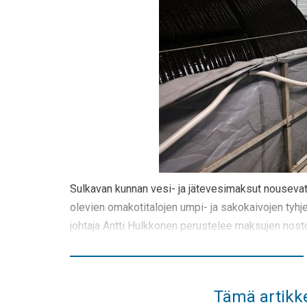
Sulkavan kunnan vesi- ja jätevesimaksut nousevat
olevien omakotitalojen umpi- ja sakokaivojen tyhj
johtaja Antti Hulkkonen perustelee maksujen nostoa 
Tämä artikke