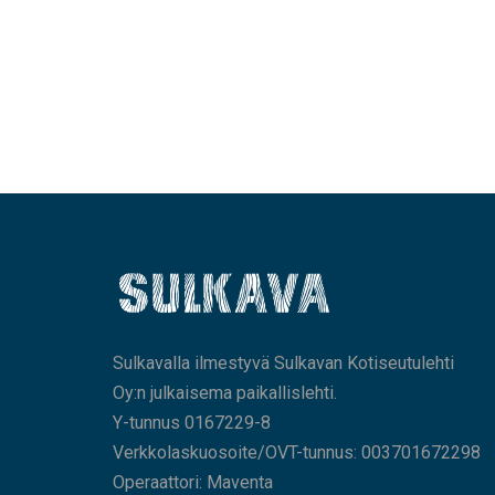
Sulkavalla ilmestyvä Sulkavan Kotiseutulehti
Oy:n julkaisema paikallislehti.
Y-tunnus 0167229-8
Verkkolaskuosoite/OVT-tunnus: 003701672298
Operaattori: Maventa