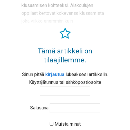
kiusaamisen kohteeksi. Alakoulujen
oppilaat kertovat kokevansa kiusaamista
joka viikko enemmän kuin
Tämä artikkeli on
tilaajillemme.
Sinun pitää
kirjautua
lukeaksesi artikkelin.
Käyttäjätunnus tai sähköpostiosoite
Salasana
Muista minut