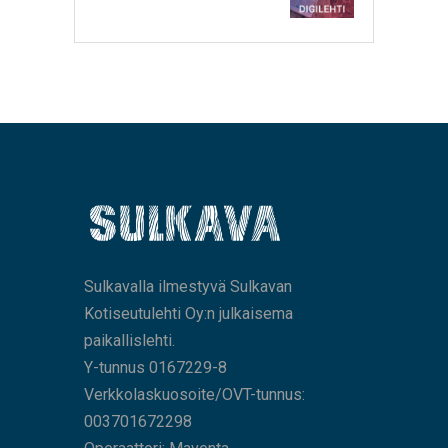
Sulkavalla ilmestyvä Sulkavan
Kotiseutulehti Oy:n julkaisema
paikallislehti.
Y-tunnus 0167229-8
Verkkolaskuosoite/OVT-tunnus:
003701672298