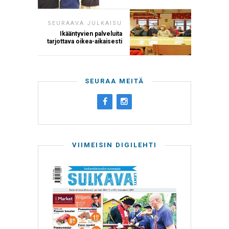
SEURAAVA JULKAISU
Ikääntyvien palveluita
tarjottava oikea-aikaisesti
SEURAA MEITÄ
VIIMEISIN DIGILEHTI