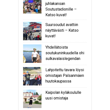
juhlakansan
Soutustadionille –
Katso kuvat!
Suursoudut avattiin
näyttävästi – Katso
kuvat!
Yhdellätoista
soutukuninkuudella ohi
sulkavalaislegendan
Lahjoitettu tavara löysi
omistajan Palsanmäen
huutokaupassa
Kaipolan kyläkoululle
uusi omistaja