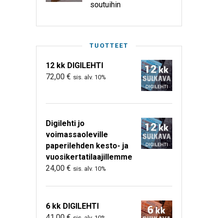
soutuihin
TUOTTEET
12 kk DIGILEHTI
72,00
€
sis. alv. 10%
Digilehti jo
voimassaoleville
paperilehden kesto- ja
vuosikertatilaajillemme
24,00
€
sis. alv. 10%
6 kk DIGILEHTI
41,00
€
sis. alv. 10%