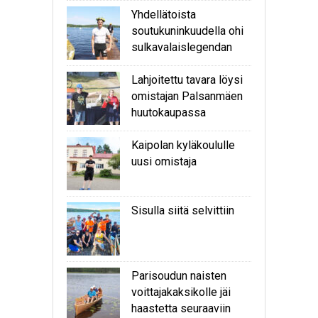
Yhdellätoista
soutukuninkuudella ohi
sulkavalaislegendan
Lahjoitettu tavara löysi
omistajan Palsanmäen
huutokaupassa
Kaipolan kyläkoululle
uusi omistaja
Sisulla siitä selvittiin
Parisoudun naisten
voittajakaksikolle jäi
haastetta seuraaviin