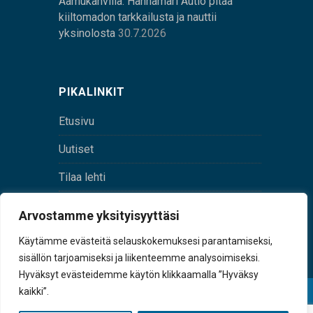
Aamukahvilla: Hannamari Autio pitää
kiiltomadon tarkkailusta ja nauttii
yksinolosta
30.7.2026
PIKALINKIT
Etusivu
Uutiset
Tilaa lehti
Yhteystiedot
Arvostamme yksityisyyttäsi
Digilehti
Käytämme evästeitä selauskokemuksesi parantamiseksi,
sisällön tarjoamiseksi ja liikenteemme analysoimiseksi.
Hyväksyt evästeidemme käytön klikkaamalla ”Hyväksy
kaikki”.
© Sulkava-lehti • Sulkavan Kotiseutulehti Oy • Y-