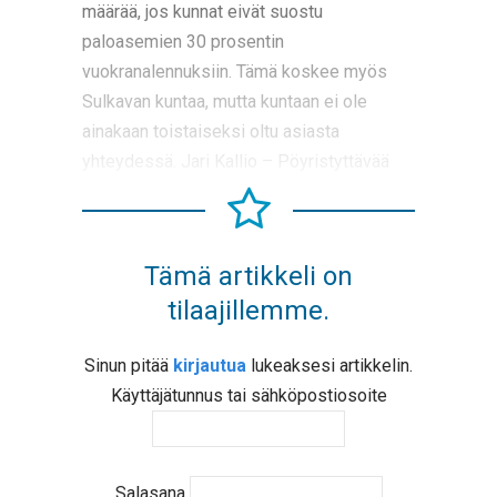
määrää, jos kunnat eivät suostu
paloasemien 30 prosentin
vuokranalennuksiin. Tämä koskee myös
Sulkavan kuntaa, mutta kuntaan ei ole
ainakaan toistaiseksi oltu asiasta
yhteydessä. Jari Kallio – Pöyristyttävää
Tämä artikkeli on
tilaajillemme.
Sinun pitää
kirjautua
lukeaksesi artikkelin.
Käyttäjätunnus tai sähköpostiosoite
Salasana