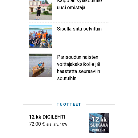
Kaipolan kyläkoululle
uusi omistaja
Sisulla siitä selvittiin
Parisoudun naisten
voittajakaksikolle jäi
haastetta seuraaviin
soutuihin
TUOTTEET
12 kk DIGILEHTI
72,00
€
sis. alv. 10%