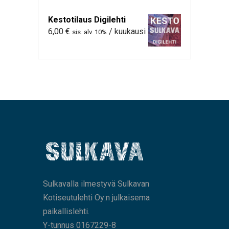
Kestotilaus Digilehti
6,00
€
/ kuukausi
sis. alv. 10%
Sulkavalla ilmestyvä Sulkavan
Kotiseutulehti Oy:n julkaisema
paikallislehti.
Y-tunnus 0167229-8