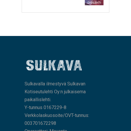
Sulkavalla ilmestyvä Sulkavan
Kotiseutulehti Oy:n julkaisema
paikallislehti.
Y-tunnus 0167229-8
Verkkolaskuosoite/OVT-tunnus:
003701672298