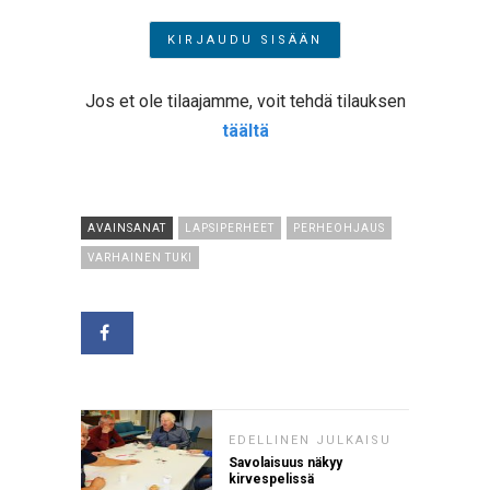
Jos et ole tilaajamme, voit tehdä tilauksen
täältä
AVAINSANAT
LAPSIPERHEET
PERHEOHJAUS
VARHAINEN TUKI
EDELLINEN JULKAISU
Savolaisuus näkyy
kirvespelissä