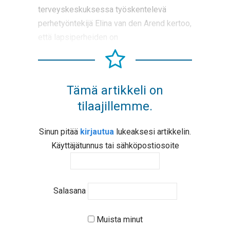
terveyskeskuksessa työskentelevä
perhetyöntekijä Elina van den Arend kertoo,
että lapsiperheiden on
Tämä artikkeli on
tilaajillemme.
Sinun pitää
kirjautua
lukeaksesi artikkelin.
Käyttäjätunnus tai sähköpostiosoite
Salasana
Muista minut