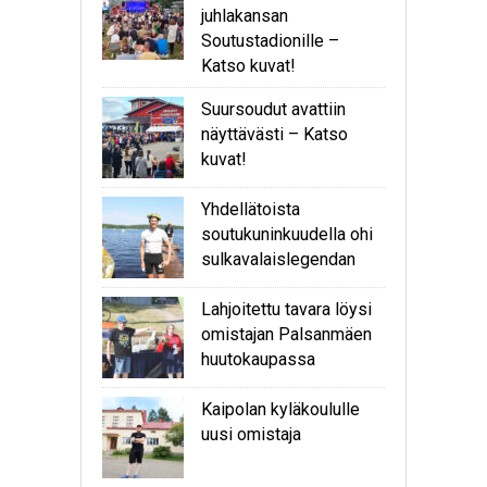
juhlakansan
Soutustadionille –
Katso kuvat!
Suursoudut avattiin
näyttävästi – Katso
kuvat!
Yhdellätoista
soutukuninkuudella ohi
sulkavalaislegendan
Lahjoitettu tavara löysi
omistajan Palsanmäen
huutokaupassa
Kaipolan kyläkoululle
uusi omistaja