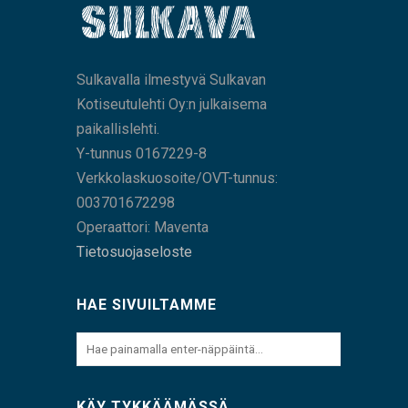
Sulkavalla ilmestyvä Sulkavan
Kotiseutulehti Oy:n julkaisema
paikallislehti.
Y-tunnus 0167229-8
Verkkolaskuosoite/OVT-tunnus:
003701672298
Operaattori: Maventa
Tietosuojaseloste
HAE SIVUILTAMME
KÄY TYKKÄÄMÄSSÄ