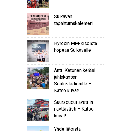
Sulkavan
tapahtumakalenteri
Hyroxin MM-kisoista
hopeaa Sulkavalle
Antti Ketonen keräsi
juhlakansan
Soutustadionille –
Katso kuvat!
Suursoudut avattiin
näyttävästi – Katso
kuvat!
Yhdellätoista