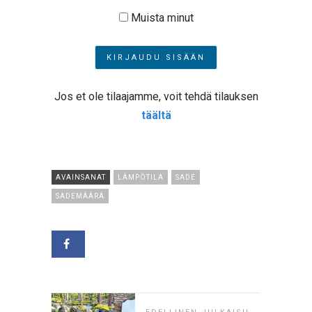
Muista minut
Jos et ole tilaajamme, voit tehdä tilauksen
täältä
AVAINSANAT
LÄMPÖTILA
SADE
SADEMÄÄRÄ