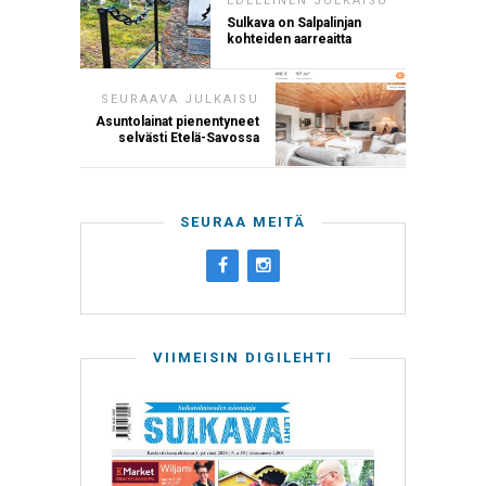
EDELLINEN JULKAISU
Sulkava on Salpalinjan
kohteiden aarreaitta
SEURAAVA JULKAISU
Asuntolainat pienentyneet
selvästi Etelä-Savossa
SEURAA MEITÄ
VIIMEISIN DIGILEHTI