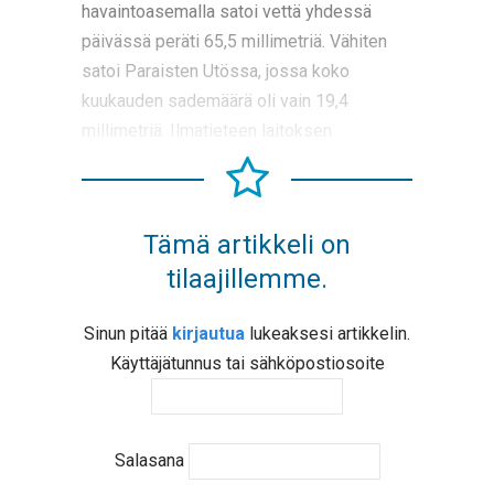
havaintoasemalla satoi vettä yhdessä
päivässä peräti 65,5 millimetriä. Vähiten
satoi Paraisten Utössa, jossa koko
kuukauden sademäärä oli vain 19,4
millimetriä. Ilmatieteen laitoksen
Tämä artikkeli on
tilaajillemme.
Sinun pitää
kirjautua
lukeaksesi artikkelin.
Käyttäjätunnus tai sähköpostiosoite
Salasana