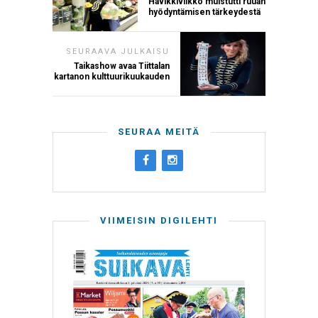
Hävikkiviikko muistutti ruuan
hyödyntämisen tärkeydestä
SEURAAVA JULKAISU
Taikashow avaa Tiittalan
kartanon kulttuurikuukauden
SEURAA MEITÄ
VIIMEISIN DIGILEHTI