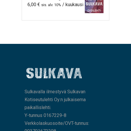
6,00
€
/ kuukausi
sis. alv. 10%
Sulkavalla ilmestyvä Sulkavan
Kotiseutulehti Oy:n julkaisema
paikallislehti.
Y-tunnus 0167229-8
Verkkolaskuosoite/OVT-tunnus: