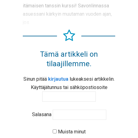
itämaisen tanssin kurssi! Savonlinnassa
asuessani kärkyin muutaman vuoden ajan,
jos
Tämä artikkeli on
tilaajillemme.
Sinun pitää
kirjautua
lukeaksesi artikkelin.
Käyttäjätunnus tai sähköpostiosoite
Salasana
Muista minut