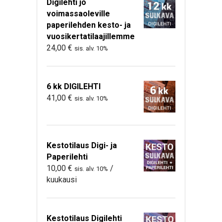
Digilehti jo
voimassaoleville
paperilehden kesto- ja
vuosikertatilaajillemme
24,00
€
sis. alv. 10%
6 kk DIGILEHTI
41,00
€
sis. alv. 10%
Kestotilaus Digi- ja
Paperilehti
10,00
€
/
sis. alv. 10%
kuukausi
Kestotilaus Digilehti