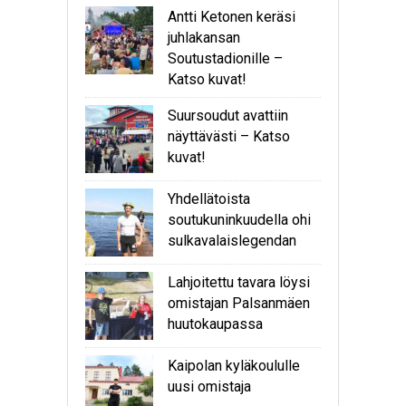
Antti Ketonen keräsi
juhlakansan
Soutustadionille –
Katso kuvat!
Suursoudut avattiin
näyttävästi – Katso
kuvat!
Yhdellätoista
soutukuninkuudella ohi
sulkavalaislegendan
Lahjoitettu tavara löysi
omistajan Palsanmäen
huutokaupassa
Kaipolan kyläkoululle
uusi omistaja