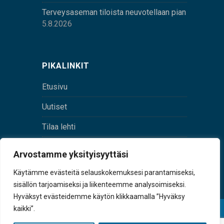
Terveysaseman tiloista neuvotellaan pian
5.8.2026
PIKALINKIT
Etusivu
Uutiset
Tilaa lehti
Yhteystiedot
Arvostamme yksityisyyttäsi
Digilehti
Käytämme evästeitä selauskokemuksesi parantamiseksi,
sisällön tarjoamiseksi ja liikenteemme analysoimiseksi.
Hyväksyt evästeidemme käytön klikkaamalla ”Hyväksy
kaikki”.
© Sulkava-lehti • Sulkavan Kotiseutulehti Oy • Y-