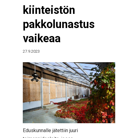
kiinteistön
pakkolunastus
vaikeaa
27.9.2023
Eduskunnalle jätettiin juuri