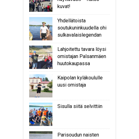
kuvat!
Yhdellätoista
soutukuninkuudella ohi
sulkavalaislegendan
Lahjoitettu tavara löysi
omistajan Palsanmäen
huutokaupassa
Kaipolan kyläkoululle
uusi omistaja
Sisulla siitä selvittiin
Parisoudun naisten