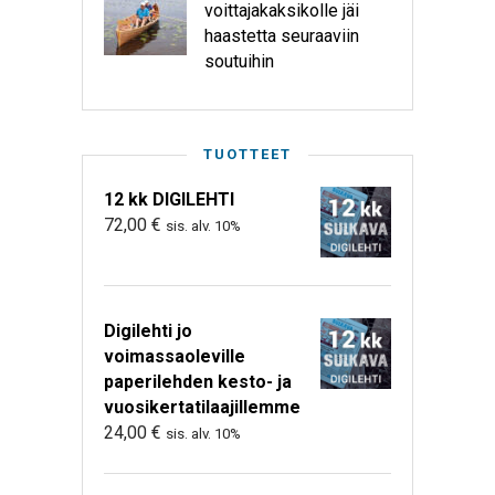
voittajakaksikolle jäi
haastetta seuraaviin
soutuihin
TUOTTEET
12 kk DIGILEHTI
72,00
€
sis. alv. 10%
Digilehti jo
voimassaoleville
paperilehden kesto- ja
vuosikertatilaajillemme
24,00
€
sis. alv. 10%