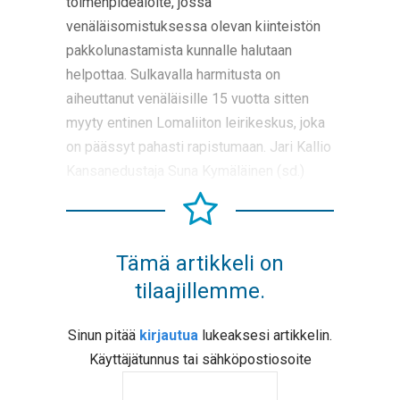
toimenpidealoite, jossa
venäläisomistuksessa olevan kiinteistön
pakkolunastamista kunnalle halutaan
helpottaa. Sulkavalla harmitusta on
aiheuttanut venäläisille 15 vuotta sitten
myyty entinen Lomaliiton leirikeskus, joka
on päässyt pahasti rapistumaan. Jari Kallio
Kansanedustaja Suna Kymäläinen (sd.)
Tämä artikkeli on
tilaajillemme.
Sinun pitää
kirjautua
lukeaksesi artikkelin.
Käyttäjätunnus tai sähköpostiosoite