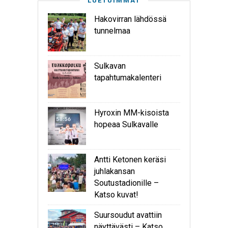
LUETUIMMAT
Hakovirran lähdössä
tunnelmaa
Sulkavan
tapahtumakalenteri
Hyroxin MM-kisoista
hopeaa Sulkavalle
Antti Ketonen keräsi
juhlakansan
Soutustadionille –
Katso kuvat!
Suursoudut avattiin
näyttävästi – Katso