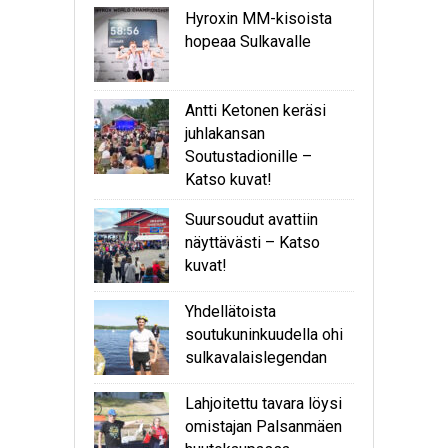
Hyroxin MM-kisoista
hopeaa Sulkavalle
Antti Ketonen keräsi
juhlakansan
Soutustadionille –
Katso kuvat!
Suursoudut avattiin
näyttävästi – Katso
kuvat!
Yhdellätoista
soutukuninkuudella ohi
sulkavalaislegendan
Lahjoitettu tavara löysi
omistajan Palsanmäen