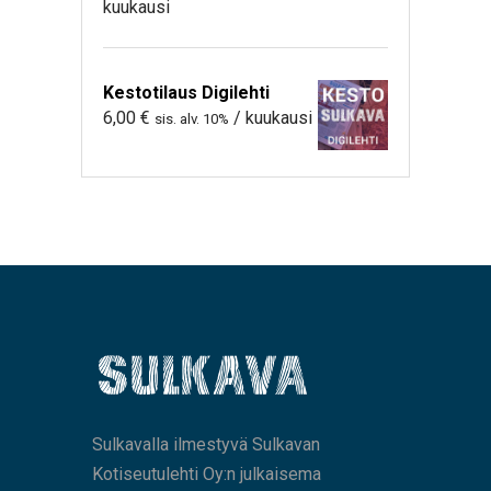
kuukausi
Kestotilaus Digilehti
6,00
€
/ kuukausi
sis. alv. 10%
Sulkavalla ilmestyvä Sulkavan
Kotiseutulehti Oy:n julkaisema