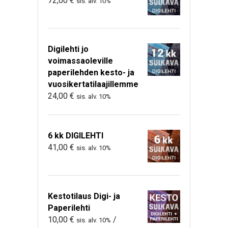
72,00
€
sis. alv. 10%
Digilehti jo
voimassaoleville
paperilehden kesto- ja
vuosikertatilaajillemme
24,00
€
sis. alv. 10%
6 kk DIGILEHTI
41,00
€
sis. alv. 10%
Kestotilaus Digi- ja
Paperilehti
10,00
€
/
sis. alv. 10%