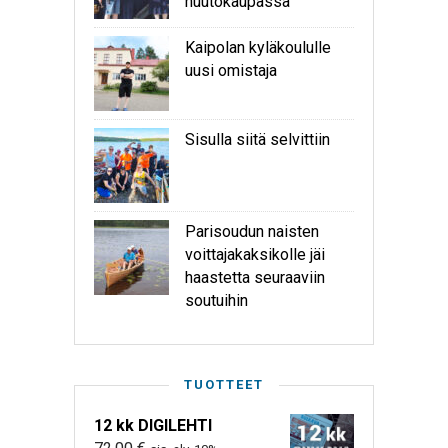
huutokaupassa
Kaipolan kyläkoululle
uusi omistaja
Sisulla siitä selvittiin
Parisoudun naisten
voittajakaksikolle jäi
haastetta seuraaviin
soutuihin
TUOTTEET
12 kk DIGILEHTI