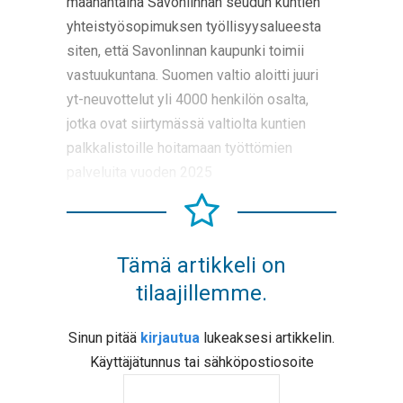
maanantaina Savonlinnan seudun kuntien
yhteistyösopimuksen työllisyysalueesta
siten, että Savonlinnan kaupunki toimii
vastuukuntana. Suomen valtio aloitti juuri
yt-neuvottelut yli 4000 henkilön osalta,
jotka ovat siirtymässä valtiolta kuntien
palkkalistoille hoitamaan työttömien
palveluita vuoden 2025
Tämä artikkeli on
tilaajillemme.
Sinun pitää
kirjautua
lukeaksesi artikkelin.
Käyttäjätunnus tai sähköpostiosoite