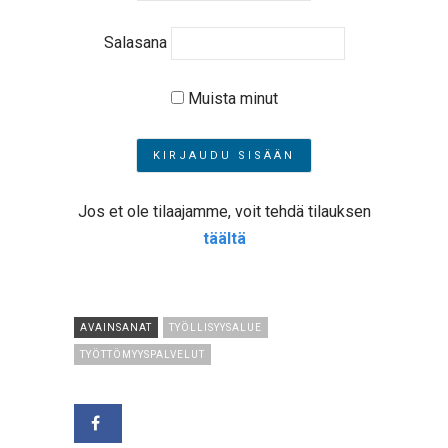
Salasana
Muista minut
Jos et ole tilaajamme, voit tehdä tilauksen
täältä
AVAINSANAT
TYÖLLISYYSALUE
TYÖTTÖMYYSPALVELUT