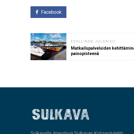
Facebook
EDELLINEN JULKAISU
Matkailupalveluiden kehittämin
painopisteenä
Sulkavalla ilmestyvä Sulkavan Kotiseutulehti