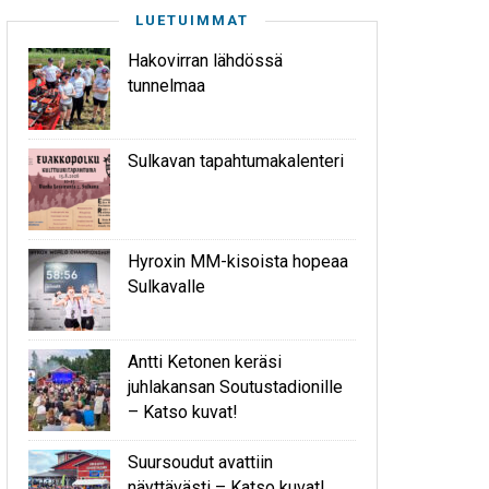
LUETUIMMAT
Hakovirran lähdössä
tunnelmaa
Sulkavan tapahtumakalenteri
Hyroxin MM-kisoista hopeaa
Sulkavalle
Antti Ketonen keräsi
juhlakansan Soutustadionille
– Katso kuvat!
Suursoudut avattiin
näyttävästi – Katso kuvat!