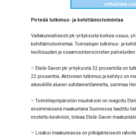
Pirteää tutkimus- ja kehittämistoimintaa
Valtakunnallisesti pk-yrityksistä korkea osuus, yli
kehittämistoimintaa. Toimialojen tutkimus- ja kehit
teollisuuden ja osaamisintensiivisten palveluiden
– Etelä-Savon pk-yrityksistä 32 prosentilla on tu
22 prosenttia. Aktiivinen tutkimus ja kehitys on 
aikavälillä alueen suhdannetilannetta, summaa Hei
– Toimintaympäristön muutoksiin on reagoitu Ete
ensimmäisenä maakuntana Suomessa laadittu tieka
nostettu keskiöön, toteaa Etelä-Savon maakuntali
– Lisäksi maakunnassa on pitkäjänteisesti rahoitet