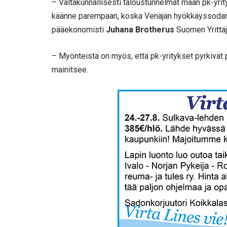
– Valtakunnallisesti taloustunnelmat maan pk-yrit
käänne parempaan, koska Venäjän hyökkäyssodan ja
pääekonomisti
Juhana Brotherus
Suomen Yrittäj
– Myönteistä on myös, että pk-yritykset pyrkivät 
mainitsee.