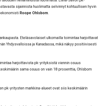
talouden heilahteluista huolimatta. Etelä-Savon pk-
stavasta sijainnista huolimatta selvinnyt kohtuullisen hyvin
n ekonomisti
Roope Ohlsbom
.
ankaupasta. Eteläsavolaiset ulkomailla toimintaa harjoittavat
än Yhdysvalloissa ja Kanadassa, mikä näkyy positiivisesti
mintaa harjoittavista pk-yrityksistä viennin osuus
 keskimäärin sama osuus on vain 18 prosenttia, Ohlsbom
ien pk-yritysten markkina-alueet ovat siis keskimäärin