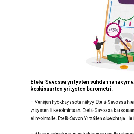
Etelä-Savossa yritysten suhdannenäkymät
keskisuurten yritysten barometri.
– Venäjän hyökkäyssota näkyy Etelä-Savossa hie
yritysten liiketoimintaan. Etelä-Savossa katsotaan
elinvoimalle, Etelä-Savon Yrittäjien aluejohtaja
Hei