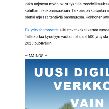
jotka tarjoavat myös pk-yrityksille mahdollisuuksia 
kehittämiskokonaisuuksiin. Tärkeää on kuitenkin a
pieniä arjessa tehtäviä parannuksia, Kokkonen jatk
Pk-yritysbarometrin
julkistavat kaksi kertaa vuode
Tällä kertaa kyselyyn vastasi lähes 4 600 yrityst
2023 puoliväliin.
— MAINOS —