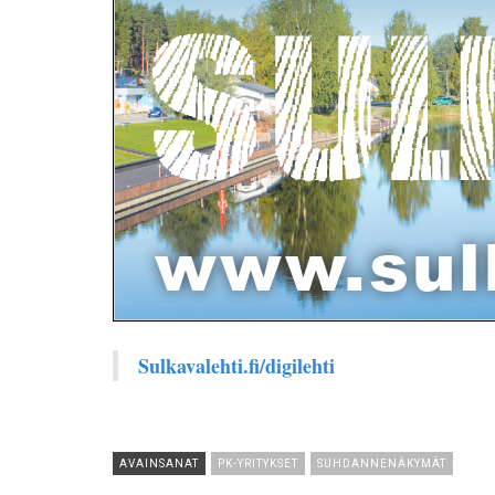
Sulkavalehti.fi/digilehti
AVAINSANAT
PK-YRITYKSET
SUHDANNENÄKYMÄT