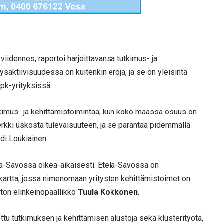
 viidennes, raportoi harjoittavansa tutkimus- ja
ysaktiivisuudessa on kuitenkin eroja, ja se on yleisintä
 pk-yrityksissä.
tkimus- ja kehittämistoimintaa, kun koko maassa osuus on
merkki uskosta tulevaisuuteen, ja se parantaa pidemmällä
di Loukiainen.
lä-Savossa oikea-aikaisesti. Etelä-Savossa on
rtta, jossa nimenomaan yritysten kehittämistoimet on
iton elinkeinopäällikkö
Tuula Kokkonen
.
tu tutkimuksen ja kehittämisen alustoja sekä klusterityötä,