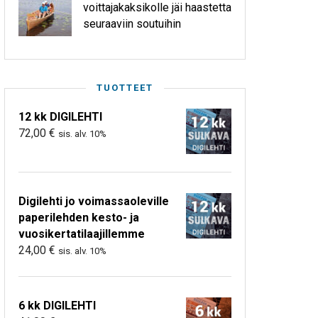
voittajakaksikolle jäi haastetta
seuraaviin soutuihin
TUOTTEET
12 kk DIGILEHTI
72,00
€
sis. alv. 10%
Digilehti jo voimassaoleville
paperilehden kesto- ja
vuosikertatilaajillemme
24,00
€
sis. alv. 10%
6 kk DIGILEHTI