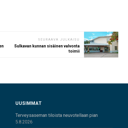
SEURAAVA JULKAISU
en
Sulkavan kunnan sisäinen valvonta
toimii
UUSIMMAT
Terveysaseman tiloista neuvotellaan pian
5.8.2026