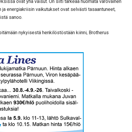
yksissä ovat yhä vaisut. On silti tärkeää huomata varovainen
 energiakriisin vaikutukset ovat selvästi tasaantuneet,
istä sanoo.
pitämään nykyisestä henkilöstöstään kiinni, Brotherus