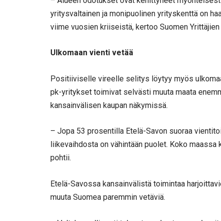
– Alueen odotukset ovat kehittyneet myönteisesti 
yritysvaltainen ja monipuolinen yrityskenttä on haa
viime vuosien kriiseistä, kertoo Suomen Yrittäjie
Ulkomaan vienti vetää
Positiiviselle vireelle selitys löytyy myös ulkoma
pk-yritykset toimivat selvästi muuta maata enemm
kansainvälisen kaupan näkymissä.
– Jopa 53 prosentilla Etelä-Savon suoraa vientitoi
liikevaihdosta on vähintään puolet. Koko maassa
pohtii.
Etelä-Savossa kansainvälistä toimintaa harjoittav
muuta Suomea paremmin vetäviä.