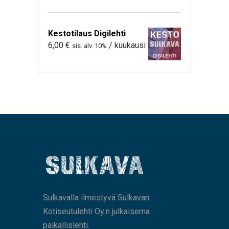
Kestotilaus Digilehti
6,00
€
/ kuukausi
sis. alv. 10%
Sulkavalla ilmestyvä Sulkavan
Kotiseutulehti Oy:n julkaisema
paikallislehti.