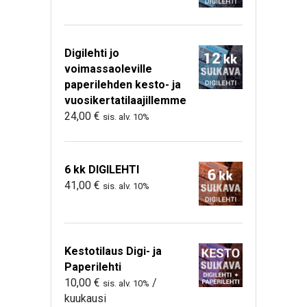
Digilehti jo
voimassaoleville
paperilehden kesto- ja
vuosikertatilaajillemme
24,00
€
sis. alv. 10%
6 kk DIGILEHTI
41,00
€
sis. alv. 10%
Kestotilaus Digi- ja
Paperilehti
10,00
€
/
sis. alv. 10%
kuukausi