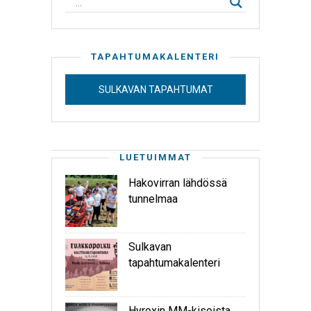
TAPAHTUMAKALENTERI
SULKAVAN TAPAHTUMAT
LUETUIMMAT
Hakovirran lähdössä
tunnelmaa
Sulkavan
tapahtumakalenteri
Hyroxin MM-kisoista