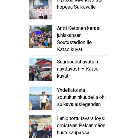
hopeaa Sulkavalle
Antti Ketonen keräsi
juhlakansan
Soutustadionille –
Katso kuvat!
Suursoudut avattiin
näyttävästi – Katso
kuvat!
Yhdellätoista
soutukuninkuudella ohi
sulkavalaislegendan
Lahjoitettu tavara löysi
omistajan Palsanmäen
huutokaupassa