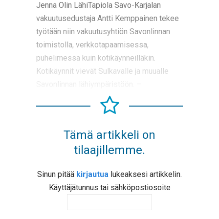
Jenna Olin LähiTapiola Savo-Karjalan
vakuutusedustaja Antti Kemppainen tekee
työtään niin vakuutusyhtiön Savonlinnan
toimistolla, verkkotapaamisessa,
puhelimessa kuin kotikäynneilläkin.
Kotikäynnit vievät Sulkavalle ja muualle
Savonlinnan lähiympäristöön. –
Tämä artikkeli on
tilaajillemme.
Sinun pitää
kirjautua
lukeaksesi artikkelin.
Käyttäjätunnus tai sähköpostiosoite