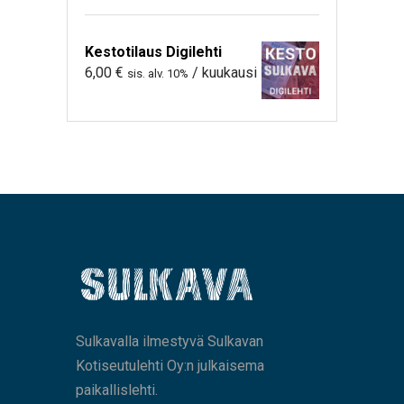
Kestotilaus Digilehti
6,00
€
/ kuukausi
sis. alv. 10%
Sulkavalla ilmestyvä Sulkavan
Kotiseutulehti Oy:n julkaisema
paikallislehti.