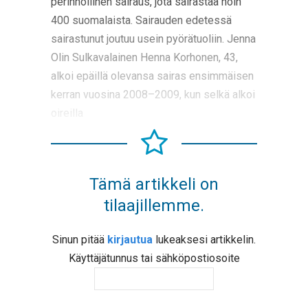
perinnöllinen sairaus, jota sairastaa noin
400 suomalaista. Sairauden edetessä
sairastunut joutuu usein pyörätuoliin. Jenna
Olin Sulkavalainen Henna Korhonen, 43,
alkoi epäillä olevansa sairas ensimmäisen
kerran vuosina 2008–2009, kun selkä alkoi
oireilla
Tämä artikkeli on
tilaajillemme.
Sinun pitää
kirjautua
lukeaksesi artikkelin.
Käyttäjätunnus tai sähköpostiosoite