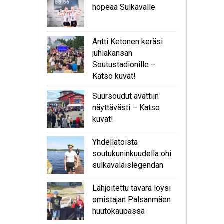
hopeaa Sulkavalle
Antti Ketonen keräsi
juhlakansan
Soutustadionille –
Katso kuvat!
Suursoudut avattiin
näyttävästi – Katso
kuvat!
Yhdellätoista
soutukuninkuudella ohi
sulkavalaislegendan
Lahjoitettu tavara löysi
omistajan Palsanmäen
huutokaupassa