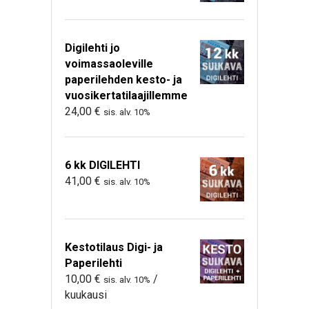
Digilehti jo
voimassaoleville
paperilehden kesto- ja
vuosikertatilaajillemme
24,00
€
sis. alv. 10%
6 kk DIGILEHTI
41,00
€
sis. alv. 10%
Kestotilaus Digi- ja
Paperilehti
10,00
€
/
sis. alv. 10%
kuukausi