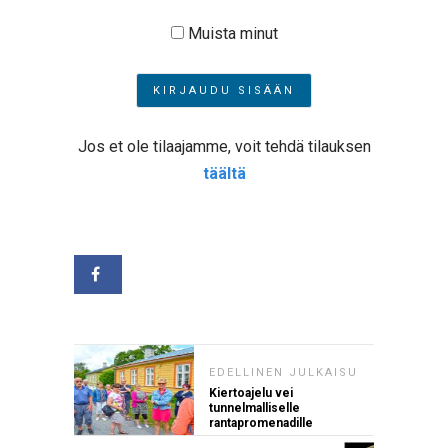
Muista minut
Jos et ole tilaajamme, voit tehdä tilauksen
täältä
EDELLINEN JULKAISU
Kiertoajelu vei
tunnelmalliselle
rantapromenadille