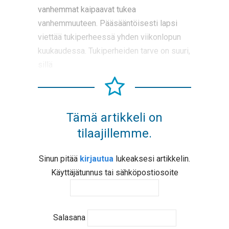
vanhemmat kaipaavat tukea
vanhemmuuteen. Pääsääntöisesti lapsi
viettää tukiperheessä yhden viikonlopun
kuukaudessa. Tukiperheiden tarve on suuri,
sillä
Tämä artikkeli on
tilaajillemme.
Sinun pitää
kirjautua
lukeaksesi artikkelin.
Käyttäjätunnus tai sähköpostiosoite
Salasana