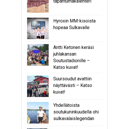
tapahtumakalenteri
Hyroxin MM-kisoista
hopeaa Sulkavalle
Antti Ketonen keräsi
juhlakansan
Soutustadionille –
Katso kuvat!
Suursoudut avattiin
näyttävästi – Katso
kuvat!
Yhdellätoista
soutukuninkuudella ohi
sulkavalaislegendan