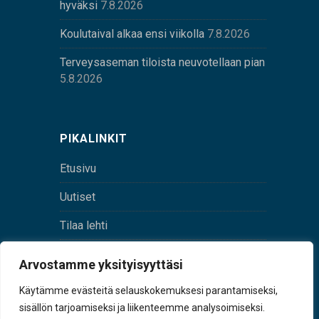
hyväksi
7.8.2026
Koulutaival alkaa ensi viikolla
7.8.2026
Terveysaseman tiloista neuvotellaan pian
5.8.2026
PIKALINKIT
Etusivu
Uutiset
Tilaa lehti
Yhteystiedot
Arvostamme yksityisyyttäsi
Digilehti
Käytämme evästeitä selauskokemuksesi parantamiseksi,
sisällön tarjoamiseksi ja liikenteemme analysoimiseksi.