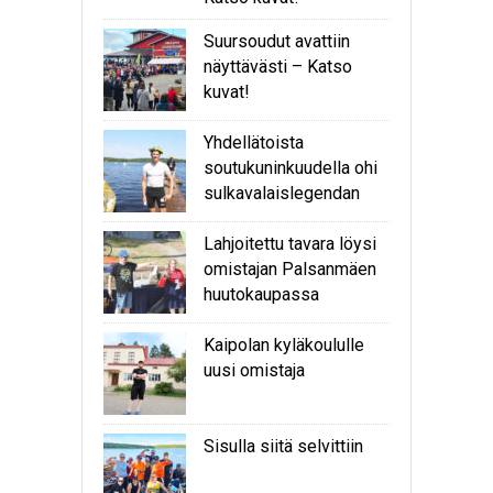
Suursoudut avattiin
näyttävästi – Katso
kuvat!
Yhdellätoista
soutukuninkuudella ohi
sulkavalaislegendan
Lahjoitettu tavara löysi
omistajan Palsanmäen
huutokaupassa
Kaipolan kyläkoululle
uusi omistaja
Sisulla siitä selvittiin