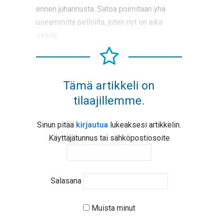
ennen juhannusta. Satoa poimitaan yhä
useammilta pelloilta, joten nyt on aika
syödä
Tämä artikkeli on
tilaajillemme.
Sinun pitää
kirjautua
lukeaksesi artikkelin.
Käyttäjätunnus tai sähköpostiosoite
Salasana
Muista minut