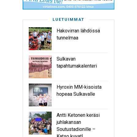
LUETUIMMAT
Hakovirran lähdössä
tunnelmaa
Sulkavan
tapahtumakalenteri
Hyroxin MM-kisoista
hopeaa Sulkavalle
Antti Ketonen keräsi
juhlakansan
Soutustadionille –
Katso kuvat!