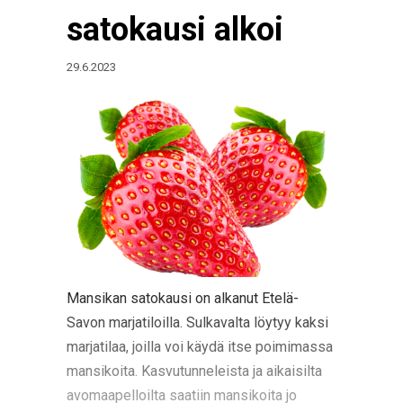
satokausi alkoi
29.6.2023
Mansikan satokausi on alkanut Etelä-
Savon marjatiloilla. Sulkavalta löytyy kaksi
marjatilaa, joilla voi käydä itse poimimassa
mansikoita. Kasvutunneleista ja aikaisilta
avomaapelloilta saatiin mansikoita jo