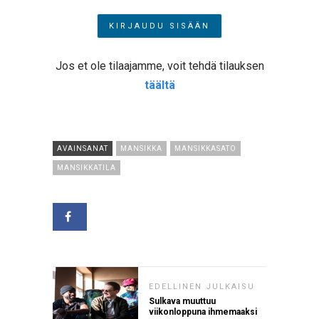
Jos et ole tilaajamme, voit tehdä tilauksen
täältä
AVAINSANAT
MANSIKKA
MANSIKKASATO
MANSIKKATILA
EDELLINEN JULKAISU
Sulkava muuttuu
viikonloppuna ihmemaaksi