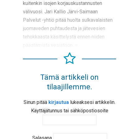
kuitenkin isojen korjauskustannusten
välivuosi. Jari Kallio Järvi-Saimaan
Palvelut -yhtiö pitää huolta sulkavalaisten
juomaveden puhtaudesta ja jätevesien
tehokkaasta käsittelystä ennen niiden
päästämistä vesistöön. –
Tämä artikkeli on
tilaajillemme.
Sinun pitää
kirjautua
lukeaksesi artikkelin.
Käyttäjätunnus tai sähköpostiosoite
Salasana