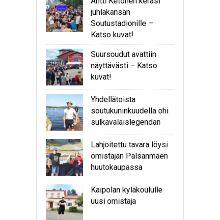
Antti Ketonen keräsi
juhlakansan
Soutustadionille –
Katso kuvat!
Suursoudut avattiin
näyttävästi – Katso
kuvat!
Yhdellätoista
soutukuninkuudella ohi
sulkavalaislegendan
Lahjoitettu tavara löysi
omistajan Palsanmäen
huutokaupassa
Kaipolan kyläkoululle
uusi omistaja