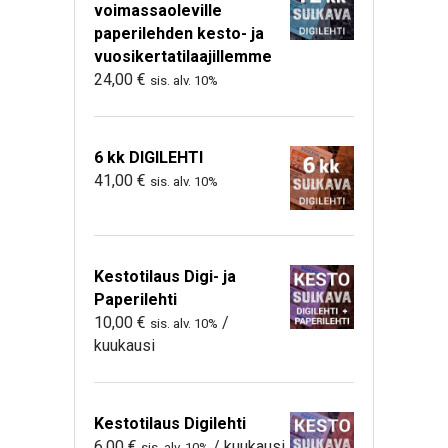
voimassaoleville
paperilehden kesto- ja
vuosikertatilaajillemme
24,00
€
sis. alv. 10%
6 kk DIGILEHTI
41,00
€
sis. alv. 10%
Kestotilaus Digi- ja
Paperilehti
10,00
€
/
sis. alv. 10%
kuukausi
Kestotilaus Digilehti
6,00
€
/ kuukausi
sis. alv. 10%