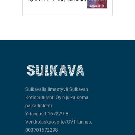
Sulkavalla ilmestyvä Sulkavan
Kotiseutulehti Oy:n julkaisema
paikallislehti.
Y-tunnus 0167229-8
Verkkolaskuosoite/OVT-tunnus:
003701672298