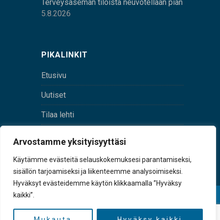
Terveysaseman tiloista neuvotellaan pian
5.8.2026
PIKALINKIT
Etusivu
Uutiset
Tilaa lehti
Yhteystiedot
Arvostamme yksityisyyttäsi
Digilehti
Käytämme evästeitä selauskokemuksesi parantamiseksi,
sisällön tarjoamiseksi ja liikenteemme analysoimiseksi.
Hyväksyt evästeidemme käytön klikkaamalla ”Hyväksy
kaikki”.
© Sulkava-lehti • Sulkavan Kotiseutulehti Oy • Y-
tunnus 0167229-8
Mukauta
Hyväksy kaikki