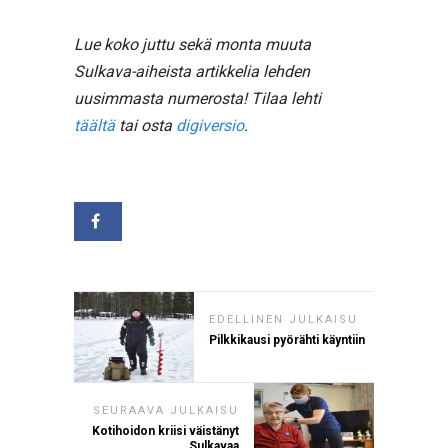
Lue koko juttu sekä monta muuta
Sulkava-aiheista artikkelia lehden
uusimmasta numerosta! Tilaa lehti
täältä
tai osta
digiversio
.
EDELLINEN JULKAISU
Pilkkikausi pyörähti käyntiin
SEURAAVA JULKAISU
Kotihoidon kriisi väistänyt
Sulkavaa