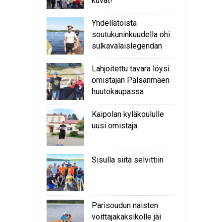
kuvat!
Yhdellätoista
soutukuninkuudella ohi
sulkavalaislegendan
Lahjoitettu tavara löysi
omistajan Palsanmäen
huutokaupassa
Kaipolan kyläkoululle
uusi omistaja
Sisulla siitä selvittiin
Parisoudun naisten
voittajakaksikolle jäi