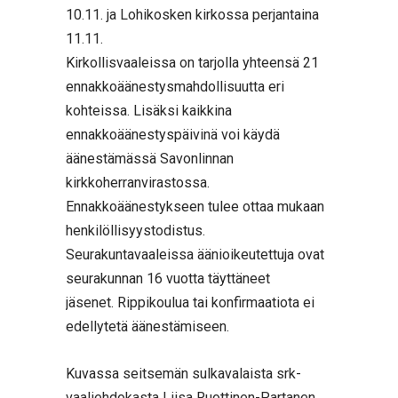
10.11. ja Lohikosken kirkossa perjantaina
11.11.
Kirkollisvaaleissa on tarjolla yhteensä 21
ennakkoäänestysmahdollisuutta eri
kohteissa. Lisäksi kaikkina
ennakkoäänestyspäivinä voi käydä
äänestämässä Savonlinnan
kirkkoherranvirastossa.
Ennakkoäänestykseen tulee ottaa mukaan
henkilöllisyystodistus.
Seurakuntavaaleissa äänioikeutettuja ovat
seurakunnan 16 vuotta täyttäneet
jäsenet. Rippikoulua tai konfirmaatiota ei
edellytetä äänestämiseen.
Kuvassa seitsemän sulkavalaista srk-
vaaliehdokasta Liisa Ruottinen-Partanen,