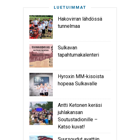
LUETUIMMAT
Hakovirran lähdössä
tunnelmaa
Sulkavan
tapahtumakalenteri
Hyroxin MM-kisoista
hopeaa Sulkavalle
Antti Ketonen keräsi
juhlakansan
Soutustadionille –
Katso kuvat!
Suursoudut avattiin