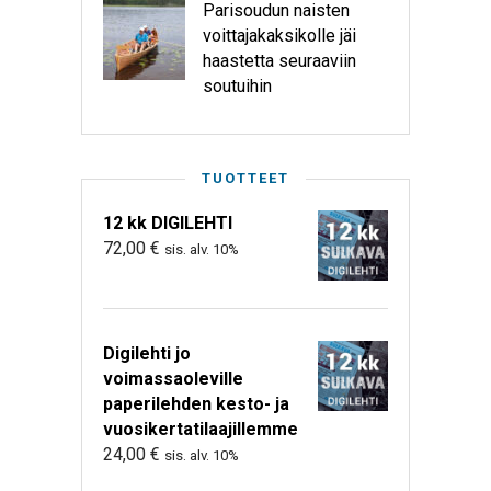
Parisoudun naisten
voittajakaksikolle jäi
haastetta seuraaviin
soutuihin
TUOTTEET
12 kk DIGILEHTI
72,00
€
sis. alv. 10%
Digilehti jo
voimassaoleville
paperilehden kesto- ja
vuosikertatilaajillemme
24,00
€
sis. alv. 10%