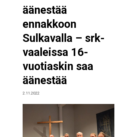
äänestää
ennakkoon
Sulkavalla – srk-
vaaleissa 16-
vuotiaskin saa
äänestää
2.11.2022