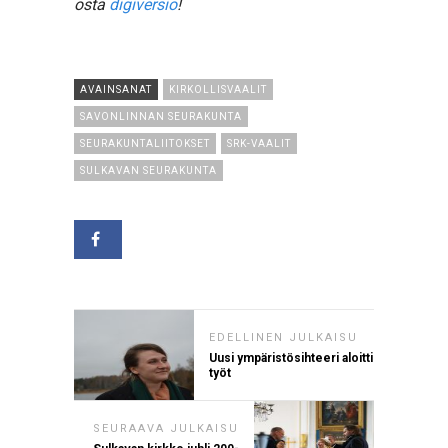
osta
digiversio
!
AVAINSANAT
KIRKOLLISVAALIT
SAVONLINNAN SEURAKUNTA
SEURAKUNTALIITOKSET
SRK-VAALIT
SULKAVAN SEURAKUNTA
EDELLINEN JULKAISU
Uusi ympäristösihteeri aloitti
työt
SEURAAVA JULKAISU