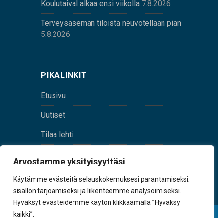
Koulutaival alkaa ensi viikolla
7.8.2026
Terveysaseman tiloista neuvotellaan pian
5.8.2026
PIKALINKIT
Etusivu
Uutiset
Tilaa lehti
Yhteystiedot
Arvostamme yksityisyyttäsi
Digilehti
Käytämme evästeitä selauskokemuksesi parantamiseksi,
sisällön tarjoamiseksi ja liikenteemme analysoimiseksi.
Hyväksyt evästeidemme käytön klikkaamalla ”Hyväksy
kaikki”.