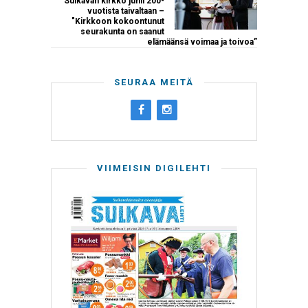
Sulkavan kirkko juhli 200-
vuotista taivaltaan –
"Kirkkoon kokoontunut
seurakunta on saanut
elämäänsä voimaa ja toivoa”
SEURAA MEITÄ
VIIMEISIN DIGILEHTI