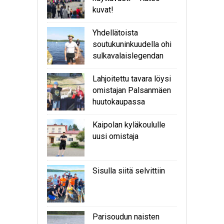
kuvat!
Yhdellätoista
soutukuninkuudella ohi
sulkavalaislegendan
Lahjoitettu tavara löysi
omistajan Palsanmäen
huutokaupassa
Kaipolan kyläkoululle
uusi omistaja
Sisulla siitä selvittiin
Parisoudun naisten