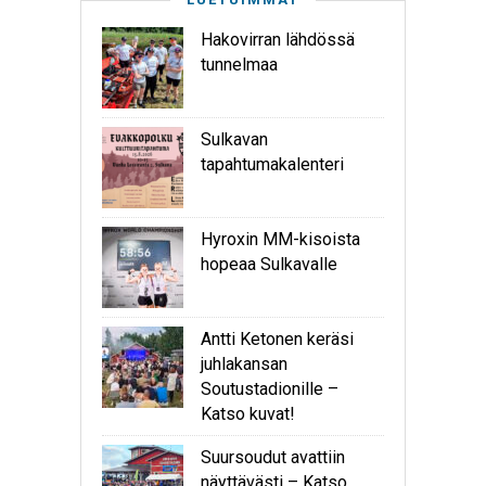
Hakovirran lähdössä
tunnelmaa
Sulkavan
tapahtumakalenteri
Hyroxin MM-kisoista
hopeaa Sulkavalle
Antti Ketonen keräsi
juhlakansan
Soutustadionille –
Katso kuvat!
Suursoudut avattiin
näyttävästi – Katso