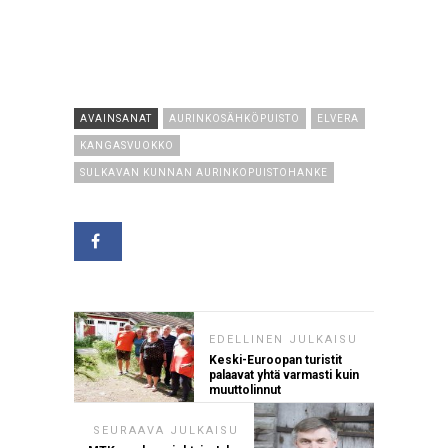
AVAINSANAT
AURINKOSÄHKÖPUISTO
ELVERA
KANGASVUOKKO
SULKAVAN KUNNAN AURINKOPUISTOHANKE
EDELLINEN JULKAISU
Keski-Euroopan turistit
palaavat yhtä varmasti kuin
muuttolinnut
SEURAAVA JULKAISU