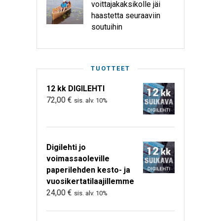
voittajakaksikolle jäi
haastetta seuraaviin
soutuihin
TUOTTEET
12 kk DIGILEHTI
72,00
€
sis. alv. 10%
Digilehti jo
voimassaoleville
paperilehden kesto- ja
vuosikertatilaajillemme
24,00
€
sis. alv. 10%