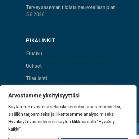
Terveysaseman tiloista neuvotellaan pian
5.8.2026
PIKALINKIT
Etusivu
Uutiset
Tilaa lehti
Yhteystiedot
Arvostamme yksityisyyttäsi
Digilehti
Käytämme evästeitä selauskokemuksesi parantamiseksi,
sisällön tarjoamiseksi ja liikenteemme analysoimiseksi.
Hyväksyt evästeidemme käytön klikkaamalla ”Hyväksy
kaikki”.
© Sulkava-lehti • Sulkavan Kotiseutulehti Oy • Y-
tunnus 0167229-8