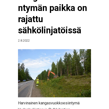
ntymän paikka on
rajattu
sähkölinjatöissä
2.8.2022
Harvinainen kangasvuokkoesiintymä