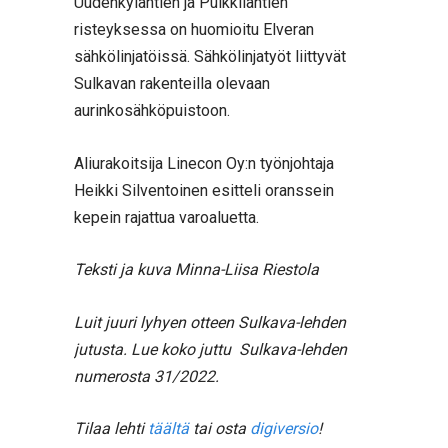
Uudenkyläntien ja Pulkkilantien
risteyksessa on huomioitu Elveran
sähkölinjatöissä. Sähkölinjatyöt liittyvät
Sulkavan rakenteilla olevaan
aurinkosähköpuistoon.
Aliurakoitsija Linecon Oy:n työnjohtaja
Heikki Silventoinen esitteli oranssein
kepein rajattua varoaluetta.
Teksti ja kuva Minna-Liisa Riestola
Luit juuri lyhyen otteen Sulkava-lehden
jutusta. Lue koko juttu Sulkava-lehden
numerosta 31/2022.
Tilaa lehti
täältä
tai osta
digiversio
!