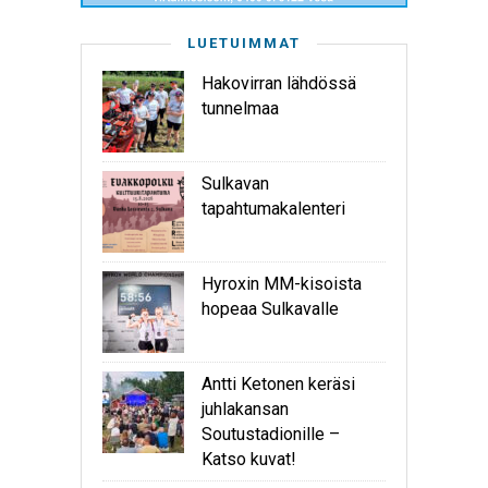
LUETUIMMAT
Hakovirran lähdössä
tunnelmaa
Sulkavan
tapahtumakalenteri
Hyroxin MM-kisoista
hopeaa Sulkavalle
Antti Ketonen keräsi
juhlakansan
Soutustadionille –
Katso kuvat!