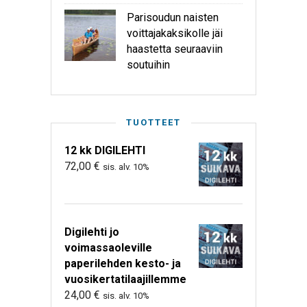
Parisoudun naisten
voittajakaksikolle jäi
haastetta seuraaviin
soutuihin
TUOTTEET
12 kk DIGILEHTI
72,00
€
sis. alv. 10%
Digilehti jo
voimassaoleville
paperilehden kesto- ja
vuosikertatilaajillemme
24,00
€
sis. alv. 10%