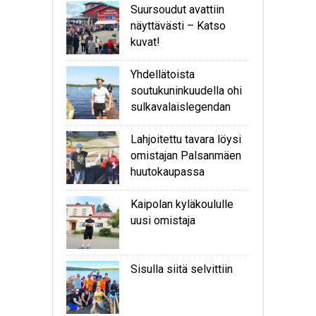
Suursoudut avattiin
näyttävästi – Katso
kuvat!
Yhdellätoista
soutukuninkuudella ohi
sulkavalaislegendan
Lahjoitettu tavara löysi
omistajan Palsanmäen
huutokaupassa
Kaipolan kyläkoululle
uusi omistaja
Sisulla siitä selvittiin