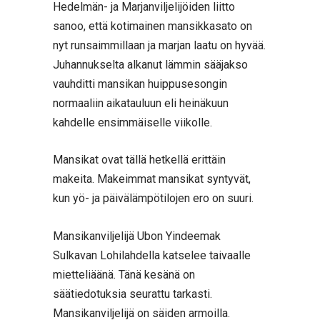
Hedelmän- ja Marjanviljelijöiden liitto
sanoo, että kotimainen mansikkasato on
nyt runsaimmillaan ja marjan laatu on hyvää.
Juhannukselta alkanut lämmin sääjakso
vauhditti mansikan huippusesongin
normaaliin aikatauluun eli heinäkuun
kahdelle ensimmäiselle viikolle.
Mansikat ovat tällä hetkellä erittäin
makeita. Makeimmat mansikat syntyvät,
kun yö- ja päivälämpötilojen ero on suuri.
Mansikanviljelijä Ubon Yindeemak
Sulkavan Lohilahdella katselee taivaalle
mietteliäänä. Tänä kesänä on
säätiedotuksia seurattu tarkasti.
Mansikanviljelijä on säiden armoilla.