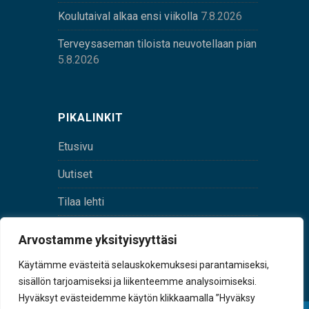
Koulutaival alkaa ensi viikolla
7.8.2026
Terveysaseman tiloista neuvotellaan pian
5.8.2026
PIKALINKIT
Etusivu
Uutiset
Tilaa lehti
Yhteystiedot
Arvostamme yksityisyyttäsi
Digilehti
Käytämme evästeitä selauskokemuksesi parantamiseksi,
sisällön tarjoamiseksi ja liikenteemme analysoimiseksi.
Hyväksyt evästeidemme käytön klikkaamalla ”Hyväksy