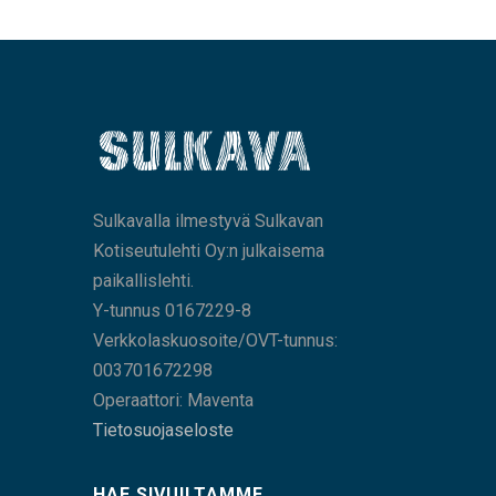
Sulkavalla ilmestyvä Sulkavan
Kotiseutulehti Oy:n julkaisema
paikallislehti.
Y-tunnus 0167229-8
Verkkolaskuosoite/OVT-tunnus:
003701672298
Operaattori: Maventa
Tietosuojaseloste
HAE SIVUILTAMME