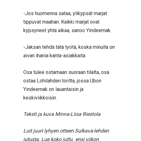
-Jos huomenna sataa, ylikypsät marjat
tippuvat maahan. Kaikki marjat ovat
kypsyneet yhtä aikaa, sanoo Yindeemak.
-Jaksan tehdä tätä työtä, koska minulla on
aivan ihania kanta-asiakkaita.
Osa tulee ostamaan suoraan tilalta, osa
ostaa Lohilahden torilta, jossa Ubon
Yindeemak on lauantaisin ja
keskiviikkoisin.
Teksti ja kuva Minna-Liisa Riestola
Luit juuri lyhyen otteen Sulkava-lehden
jutusta. Lue koko juttu ensi viikon