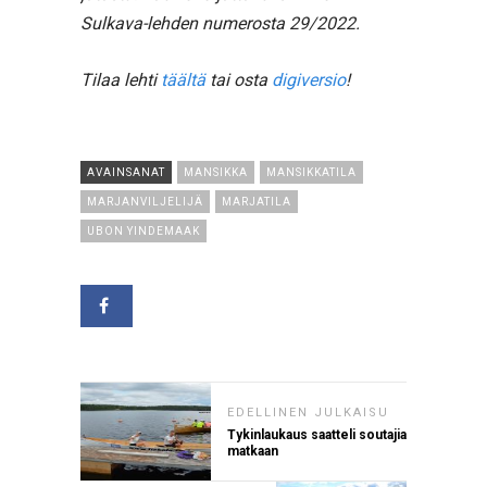
Sulkava-lehden numerosta 29/2022.
Tilaa lehti
täältä
tai osta
digiversio
!
AVAINSANAT
MANSIKKA
MANSIKKATILA
MARJANVILJELIJÄ
MARJATILA
UBON YINDEMAAK
EDELLINEN JULKAISU
Tykinlaukaus saatteli soutajia
matkaan