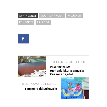
AVAINSANAT
KAARTILANKOSKI
KYLÄTALO
REMONTTI
TALKOOT
EDELLINEN JULKAISU
Viisi rikkinäistä
ruohonleikkuria ja maalia
Kekkosen ajalta?
SEURAAVA JULKAISU
Tintamareski Sulkavalle