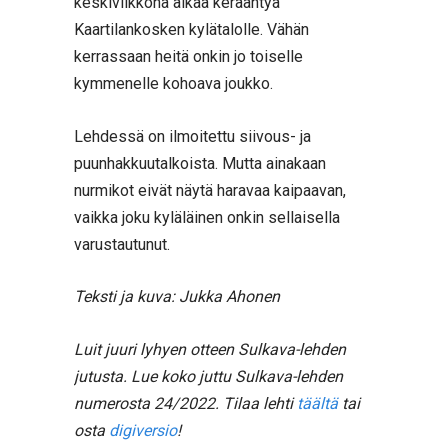
keskiviikkona alkaa kerääntyä
Kaartilankosken kylätalolle. Vähän
kerrassaan heitä onkin jo toiselle
kymmenelle kohoava joukko.
Lehdessä on ilmoitettu siivous- ja
puunhakkuutalkoista. Mutta ainakaan
nurmikot eivät näytä haravaa kaipaavan,
vaikka joku kyläläinen onkin sellaisella
varustautunut.
Teksti ja kuva: Jukka Ahonen
Luit juuri lyhyen otteen Sulkava-lehden
jutusta. Lue koko juttu Sulkava-lehden
numerosta 24/2022. Tilaa lehti
täältä
tai
osta
digiversio
!