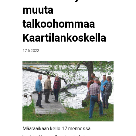
muuta
talkoohommaa
Kaartilankoskella
17.6.2022
Määräaikaan kello 17 mennessä