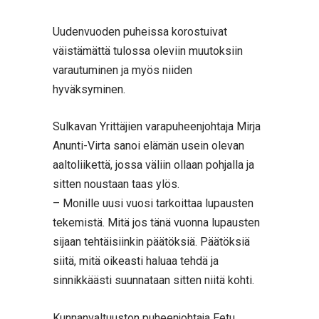
Uudenvuoden puheissa korostuivat
väistämättä tulossa oleviin muutoksiin
varautuminen ja myös niiden
hyväksyminen.
Sulkavan Yrittäjien varapuheenjohtaja Mirja
Anunti-Virta sanoi elämän usein olevan
aaltoliikettä, jossa väliin ollaan pohjalla ja
sitten noustaan taas ylös.
– Monille uusi vuosi tarkoittaa lupausten
tekemistä. Mitä jos tänä vuonna lupausten
sijaan tehtäisiinkin päätöksiä. Päätöksiä
siitä, mitä oikeasti haluaa tehdä ja
sinnikkäästi suunnataan sitten niitä kohti.
Kunnanvaltuuston puheenjohtaja Eetu