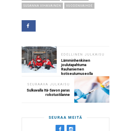
SUSANNA VIHAVAINEN
VUODENVAIHDE
EDELLINEN JULKAISU
Lämminhenkinen
joulutapahtuma
Rauhaniemen
kotiseutumuseolla
SEURAAVA JULKAISU
Sulkavalla Itä-Savon paras
rokotustilanne
SEURAA MEITÄ