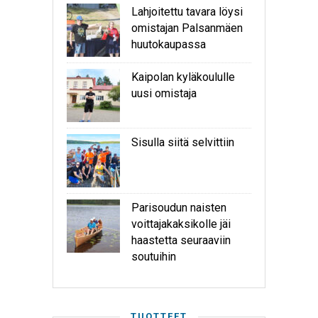
Lahjoitettu tavara löysi
omistajan Palsanmäen
huutokaupassa
Kaipolan kyläkoululle
uusi omistaja
Sisulla siitä selvittiin
Parisoudun naisten
voittajakaksikolle jäi
haastetta seuraaviin
soutuihin
TUOTTEET