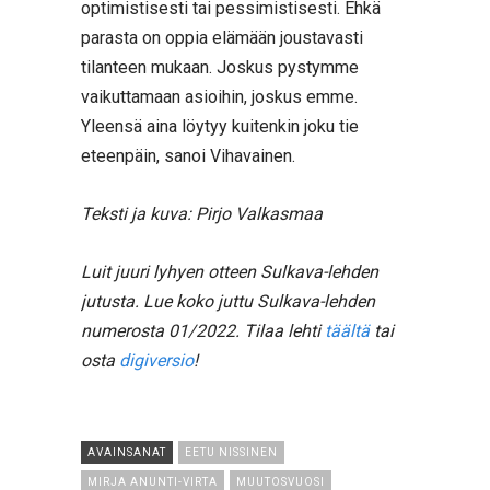
optimistisesti tai pessimistisesti. Ehkä
parasta on oppia elämään joustavasti
tilanteen mukaan. Joskus pystymme
vaikuttamaan asioihin, joskus emme.
Yleensä aina löytyy kuitenkin joku tie
eteenpäin, sanoi Vihavainen.
Teksti ja kuva: Pirjo Valkasmaa
Luit juuri lyhyen otteen Sulkava-lehden
jutusta. Lue koko juttu Sulkava-lehden
numerosta 01/2022. Tilaa lehti
täältä
tai
osta
digiversio
!
AVAINSANAT
EETU NISSINEN
MIRJA ANUNTI-VIRTA
MUUTOSVUOSI