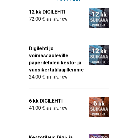
12 kk DIGILEHTI
72,00
€
sis. alv. 10%
Digilehti jo
voimassaoleville
paperilehden kesto- ja
vuosikertatilaajillemme
24,00
€
sis. alv. 10%
6 kk DIGILEHTI
41,00
€
sis. alv. 10%
Kestotilaus Digi- ja