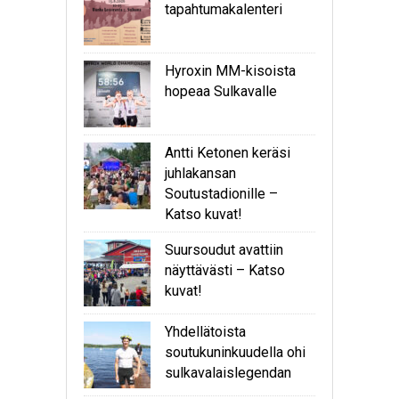
tapahtumakalenteri
Hyroxin MM-kisoista
hopeaa Sulkavalle
Antti Ketonen keräsi
juhlakansan
Soutustadionille –
Katso kuvat!
Suursoudut avattiin
näyttävästi – Katso
kuvat!
Yhdellätoista
soutukuninkuudella ohi
sulkavalaislegendan