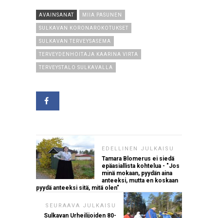
AVAINSANAT
MIIA PASUNEN
SULKAVAN KORONAROKOTUKSET
SULKAVAN TERVEYSASEMA
TERVEYDENHOITAJA KAARINA VIRTA
TERVEYSTALO SULKAVALLA
EDELLINEN JULKAISU
Tamara Blomerus ei siedä
epäasiallista kohtelua - "Jos
minä mokaan, pyydän aina
anteeksi, mutta en koskaan
pyydä anteeksi sitä, mitä olen"
SEURAAVA JULKAISU
Sulkavan Urheilijoiden 80-