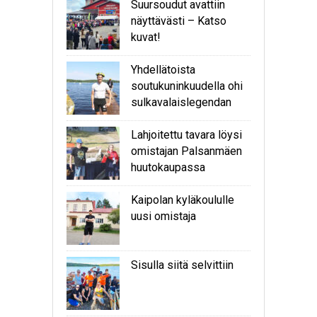
Suursoudut avattiin
näyttävästi – Katso
kuvat!
Yhdellätoista
soutukuninkuudella ohi
sulkavalaislegendan
Lahjoitettu tavara löysi
omistajan Palsanmäen
huutokaupassa
Kaipolan kyläkoululle
uusi omistaja
Sisulla siitä selvittiin