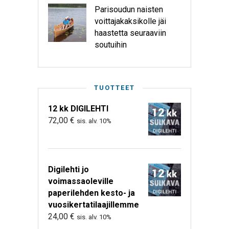
Parisoudun naisten
voittajakaksikolle jäi
haastetta seuraaviin
soutuihin
TUOTTEET
12 kk DIGILEHTI
72,00
€
sis. alv. 10%
Digilehti jo
voimassaoleville
paperilehden kesto- ja
vuosikertatilaajillemme
24,00
€
sis. alv. 10%