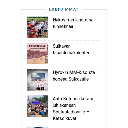
LUETUIMMAT
Hakovirran lähdössä
tunnelmaa
Sulkavan
tapahtumakalenteri
Hyroxin MM-kisoista
hopeaa Sulkavalle
Antti Ketonen keräsi
juhlakansan
Soutustadionille –
Katso kuvat!