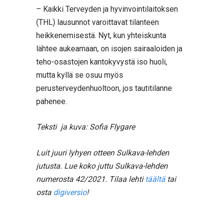
– Kaikki Terveyden ja hyvinvointilaitoksen
(THL) lausunnot varoittavat tilanteen
heikkenemisestä. Nyt, kun yhteiskunta
lähtee aukeamaan, on isojen sairaaloiden ja
teho-osastojen kantokyvystä iso huoli,
mutta kyllä se osuu myös
perusterveydenhuoltoon, jos tautitilanne
pahenee.
Teksti ja kuva: Sofia Flygare
Luit juuri lyhyen otteen Sulkava-lehden
jutusta. Lue koko juttu Sulkava-lehden
numerosta 42/2021. Tilaa lehti
täältä
tai
osta
digiversio
!