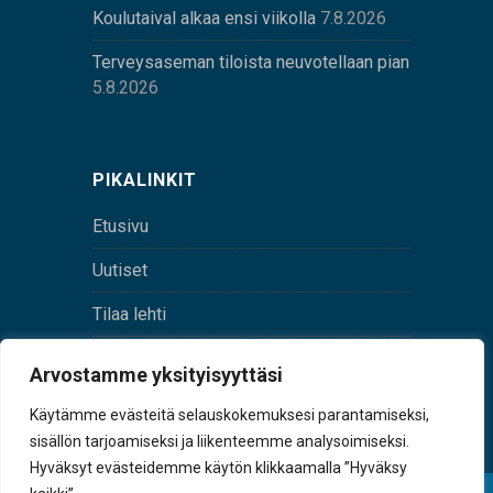
Koulutaival alkaa ensi viikolla
7.8.2026
Terveysaseman tiloista neuvotellaan pian
5.8.2026
PIKALINKIT
Etusivu
Uutiset
Tilaa lehti
Yhteystiedot
Arvostamme yksityisyyttäsi
Digilehti
Käytämme evästeitä selauskokemuksesi parantamiseksi,
sisällön tarjoamiseksi ja liikenteemme analysoimiseksi.
Hyväksyt evästeidemme käytön klikkaamalla ”Hyväksy