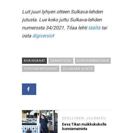
Luit juuri lyhyen otteen Sulkava-lehden
jutusta. Lue koko juttu Sulkava-lehden
numerosta 34/2021. Tilaa lehti
täältä
tai
osta
digiversio
!
AVAINSANAT
KARANTEENI
KORONAPANDEMIA
KORONATARTUNNAT
SULKAVAN KUNTA
EDELLINEN JULKAISU
Eeva Tikan muikkukukolle
kunniamaininta