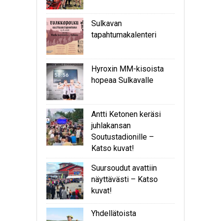
Sulkavan
tapahtumakalenteri
Hyroxin MM-kisoista
hopeaa Sulkavalle
Antti Ketonen keräsi
juhlakansan
Soutustadionille –
Katso kuvat!
Suursoudut avattiin
näyttävästi – Katso
kuvat!
Yhdellätoista