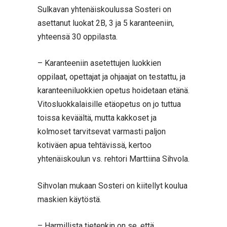
Sulkavan yhtenäiskoulussa Sosteri on
asettanut luokat 2B, 3 ja 5 karanteeniin,
yhteensä 30 oppilasta.
– Karanteeniin asetettujen luokkien
oppilaat, opettajat ja ohjaajat on testattu, ja
karanteeniluokkien opetus hoidetaan etänä.
Vitosluokkalaisille etäopetus on jo tuttua
toissa keväältä, mutta kakkoset ja
kolmoset tarvitsevat varmasti paljon
kotiväen apua tehtävissä, kertoo
yhtenäiskoulun vs. rehtori Marttiina Sihvola.
Sihvolan mukaan Sosteri on kiitellyt koulua
maskien käytöstä.
– Harmillista tietenkin on se, että