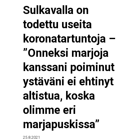
Sulkavalla on
todettu useita
koronatartuntoja –
”Onneksi marjoja
kanssani poiminut
ystäväni ei ehtinyt
altistua, koska
olimme eri
marjapuskissa”
25.8.2021