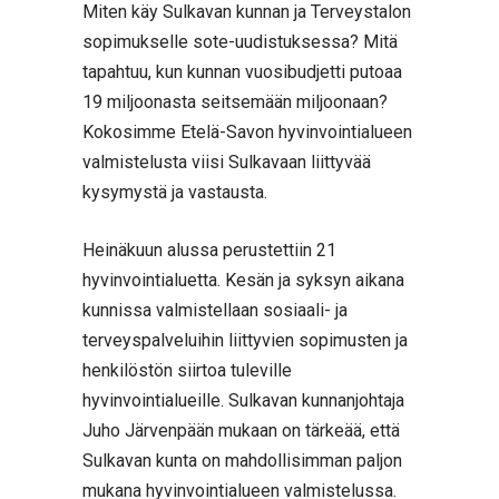
Miten käy Sulkavan kunnan ja Terveystalon
sopimukselle sote-uudistuksessa? Mitä
tapahtuu, kun kunnan vuosibudjetti putoaa
19 miljoonasta seitsemään miljoonaan?
Kokosimme Etelä-Savon hyvinvointialueen
valmistelusta viisi Sulkavaan liittyvää
kysymystä ja vastausta.
Heinäkuun alussa perustettiin 21
hyvinvointialuetta. Kesän ja syksyn aikana
kunnissa valmistellaan sosiaali- ja
terveyspalveluihin liittyvien sopimusten ja
henkilöstön siirtoa tuleville
hyvinvointialueille. Sulkavan kunnanjohtaja
Juho Järvenpään mukaan on tärkeää, että
Sulkavan kunta on mahdollisimman paljon
mukana hyvinvointialueen valmistelussa.