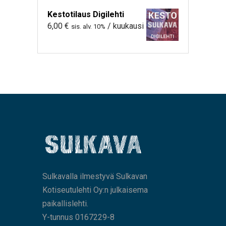
Kestotilaus Digilehti
6,00
€
/ kuukausi
sis. alv. 10%
Sulkavalla ilmestyvä Sulkavan
Kotiseutulehti Oy:n julkaisema
paikallislehti.
Y-tunnus 0167229-8