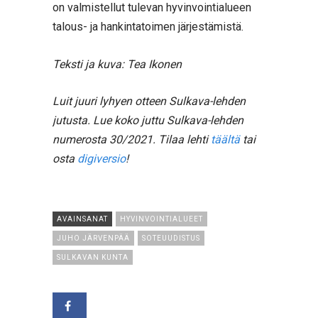
on valmistellut tulevan hyvinvointialueen
talous- ja hankintatoimen järjestämistä.
Teksti ja kuva: Tea Ikonen
Luit juuri lyhyen otteen Sulkava-lehden
jutusta. Lue koko juttu Sulkava-lehden
numerosta 30/2021. Tilaa lehti
täältä
tai
osta
digiversio
!
AVAINSANAT
HYVINVOINTIALUEET
JUHO JÄRVENPÄÄ
SOTEUUDISTUS
SULKAVAN KUNTA