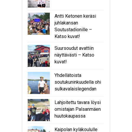
Antti Ketonen keräsi
juhlakansan
Soutustadionille –
Katso kuvat!
Suursoudut avattiin
näyttävästi – Katso
kuvat!
Yhdellätoista
soutukuninkuudella ohi
sulkavalaislegendan
Lahjoitettu tavara löysi
omistajan Palsanmäen
huutokaupassa
Kaipolan kyläkoululle