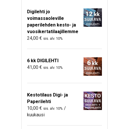
Digilehti jo
voimassaoleville
paperilehden kesto- ja
vuosikertatilaajillemme
24,00
€
sis. alv. 10%
6 kk DIGILEHTI
41,00
€
sis. alv. 10%
Kestotilaus Digi- ja
Paperilehti
10,00
€
/
sis. alv. 10%
kuukausi