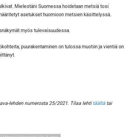
ulkivat. Mielestäni Suomessa hoidetaan metsiä tosi
sa määritetyt asetukset huomioon metsien käsittelyssä.
isnäkymät myös tulevaisuudessa.
ökohteita, puurakentaminen on tulossa muotiin ja vientiä on
ittänyt.
kava-lehden numerosta 25/2021. Tilaa lehti
täältä
tai