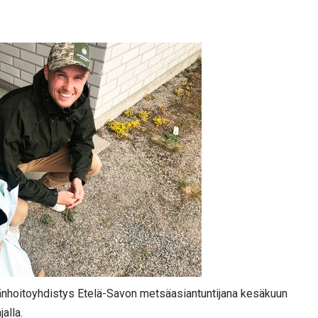
änhoitoyhdistys Etelä-Savon metsäasiantuntijana kesäkuun
alla.