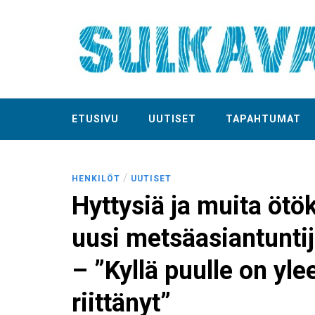
ETUSIVU
UUTISET
TAPAHTUMAT
/
HENKILÖT
UUTISET
Hyttysiä ja muita öt
uusi metsäasiantunti
– ”Kyllä puulle on yl
riittänyt”