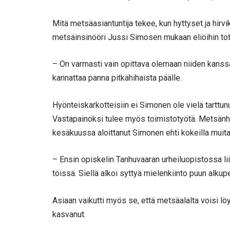
Mitä metsäasiantuntija tekee, kun hyttyset ja hir
metsäinsinööri Jussi Simosen mukaan eliöihin tot
– On varmasti vain opittava olemaan niiden kanss
kannattaa panna pitkähihaista päälle.
Hyönteiskarkotteisiin ei Simonen ole vielä tarttunu
Vastapainoksi tulee myös toimistotyötä. Metsänh
kesäkuussa aloittanut Simonen ehti kokeilla muita
– Ensin opiskelin Tanhuvaaran urheiluopistossa lii
töissä. Siellä alkoi syttyä mielenkiinto puun alkup
Asiaan vaikutti myös se, että metsäalalta voisi lö
kasvanut.