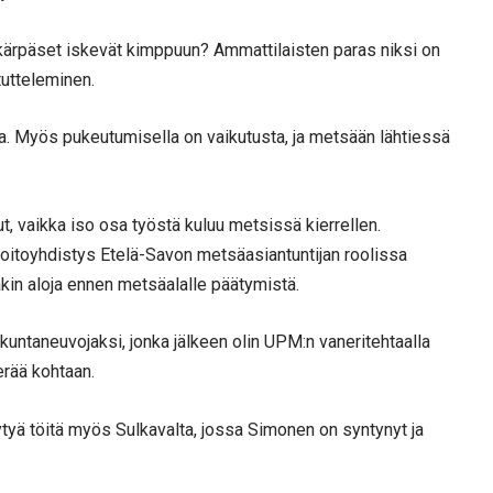
vikärpäset iskevät kimppuun? Ammattilaisten paras niksi on
utteleminen.
a. Myös pukeutumisella on vaikutusta, ja metsään lähtiessä
t, vaikka iso osa työstä kuluu metsissä kierrellen.
oitoyhdistys Etelä-Savon metsäasiantuntijan roolissa
kin aloja ennen metsäalalle päätymistä.
kuntaneuvojaksi, jonka jälkeen olin UPM:n vaneritehtaalla
erää kohtaan.
ytyä töitä myös Sulkavalta, jossa Simonen on syntynyt ja