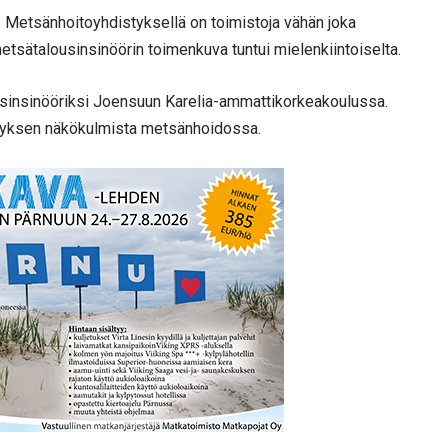
i. Metsänhoitoyhdistyksellä on toimistoja vähän joka
tsätalousinsinöörin toimenkuva tuntui mielenkiintoiselta.
sinsinööriksi Joensuun Karelia-ammattikorkeakoulussa.
ityksen näkökulmista metsänhoidossa.