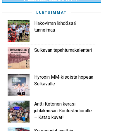
LUETUIMMAT
Hakovirran lähdössä
tunnelmaa
Sulkavan tapahtumakalenteri
Hyroxin MM-kisoista hopeaa
Sulkavalle
Antti Ketonen keräsi
juhlakansan Soutustadionille
– Katso kuvat!
Suursoudut avattiin