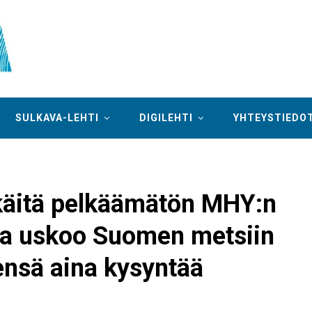
SULKAVA-LEHTI
DIGILEHTI
YHTEYSTIEDO
ökäitä pelkäämätön MHY:n
ja uskoo Suomen metsiin
eensä aina kysyntää