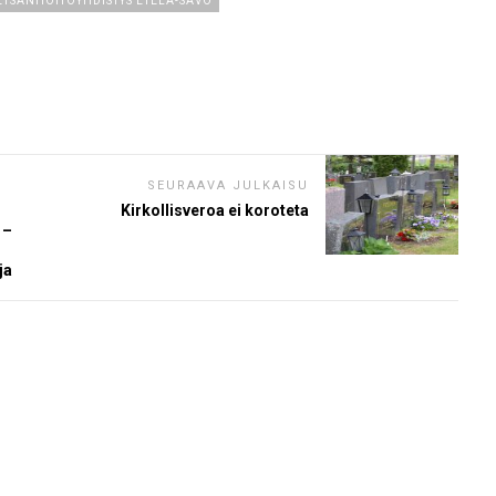
TSÄNHOITOYHDISTYS ETELÄ-SAVO
SEURAAVA JULKAISU
Kirkollisveroa ei koroteta
 –
ja