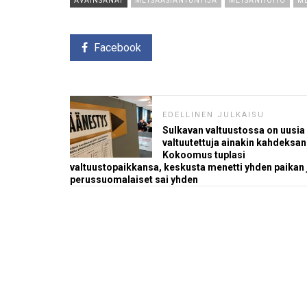
AVAINSANAT
METSÄASIANTUNTIJA
METSÄNHOITO
ME
Facebook
EDELLINEN JULKAISU
Sulkavan valtuustossa on uusia
valtuutettuja ainakin kahdeksan
Kokoomus tuplasi
valtuustopaikkansa, keskusta menetti yhden paikan 
perussuomalaiset sai yhden