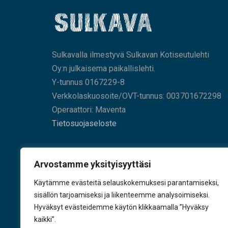
Sulkavalla ilmestyvä Sulkavan Kotiseutulehti
Oy:n julkaisema paikallislehti.
Y-tunnus 0167229-8
Verkkolaskuosoite/OVT-tunnus: 003701672298
Operaattori: Maventa
Tietosuojaseloste
HAE SIVUILTAMME
Arvostamme yksityisyyttäsi
Käytämme evästeitä selauskokemuksesi parantamiseksi,
sisällön tarjoamiseksi ja liikenteemme analysoimiseksi.
Hyväksyt evästeidemme käytön klikkaamalla ”Hyväksy
KÄY TYKKÄÄMÄSSÄ
kaikki”.