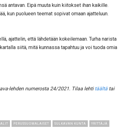
sä antavan. Eipä muuta kuin kiitokset ihan kaikille.
lvää, kun puolueen teemat sopivat omaan ajatteluun.
jellä, ajattelin, että lähdetään kokeilemaan. Turha narista
artalla siitä, mitä kunnassa tapahtuu ja voi tuoda omia
kava-lehden numerosta 24/2021. Tilaa lehti
täältä
tai
ALIT
PERUSSUOMALAISET
SULKAVAN KUNTA
YRITTÄJÄ