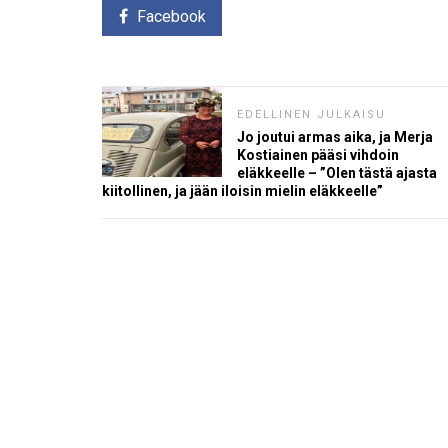
Facebook
EDELLINEN JULKAISU
Jo joutui armas aika, ja Merja
Kostiainen pääsi vihdoin
eläkkeelle – ”Olen tästä ajasta
kiitollinen, ja jään iloisin mielin eläkkeelle”