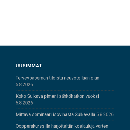
UUSIMMAT
Terveysaseman tiloista neuvotellaan pian
5.8.2026
Koko Sulkava pimeni sähkökatkon vuoksi
5.8.2026
Mittava seminaari isovihasta Sulkavalla
5.8.2026
Oopperakurssilla harjoiteltiin koelauluja varten