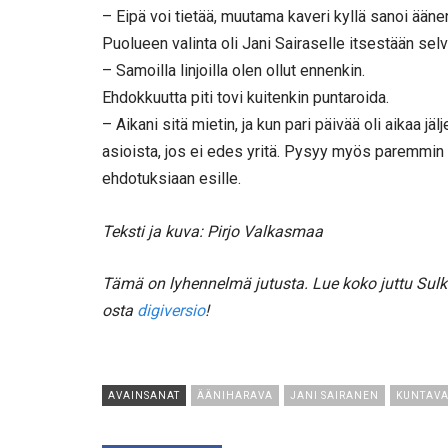
– Eipä voi tietää, muutama kaveri kyllä sanoi äänen
Puolueen valinta oli Jani Sairaselle itsestään se
– Samoilla linjoilla olen ollut ennenkin.
Ehdokkuutta piti tovi kuitenkin puntaroida.
– Aikani sitä mietin, ja kun pari päivää oli aikaa jäl
asioista, jos ei edes yritä. Pysyy myös paremmin k
ehdotuksiaan esille.
Teksti ja kuva: Pirjo Valkasmaa
Tämä on lyhennelmä jutusta. Lue koko juttu Sul
osta
digiversio
!
AVAINSANAT
ÄÄNIHARAVA
JANI SAIRANEN
KUNTAVA