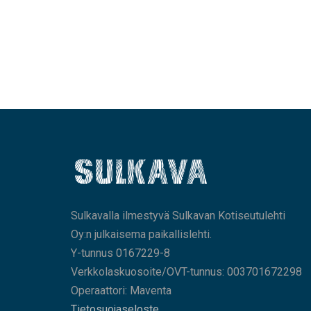
Sulkavalla ilmestyvä Sulkavan Kotiseutulehti
Oy:n julkaisema paikallislehti.
Y-tunnus 0167229-8
Verkkolaskuosoite/OVT-tunnus: 003701672298
Operaattori: Maventa
Tietosuojaseloste