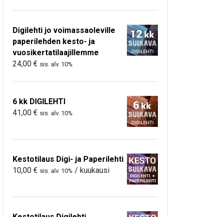
Digilehti jo voimassaoleville
paperilehden kesto- ja
vuosikertatilaajillemme
24,00
€
sis. alv. 10%
6 kk DIGILEHTI
41,00
€
sis. alv. 10%
Kestotilaus Digi- ja Paperilehti
10,00
€
/ kuukausi
sis. alv. 10%
Kestotilaus Digilehti