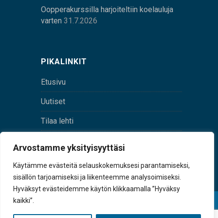
Oopperakurssilla harjoiteltiin koelauluja
varten
31.7.2026
PIKALINKIT
Etusivu
Uutiset
Tilaa lehti
Yhteystiedot
Arvostamme yksityisyyttäsi
Digilehti
Käytämme evästeitä selauskokemuksesi parantamiseksi,
sisällön tarjoamiseksi ja liikenteemme analysoimiseksi.
Hyväksyt evästeidemme käytön klikkaamalla ”Hyväksy
kaikki”.
© Sulkava-lehti • Sulkavan Kotiseutulehti Oy • Y-
tunnus 0167229-8