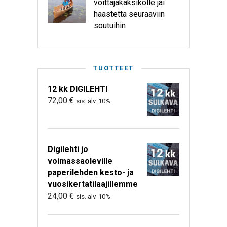
voittajakaksikolle jäi
haastetta seuraaviin
soutuihin
TUOTTEET
12 kk DIGILEHTI
72,00
€
sis. alv. 10%
Digilehti jo
voimassaoleville
paperilehden kesto- ja
vuosikertatilaajillemme
24,00
€
sis. alv. 10%