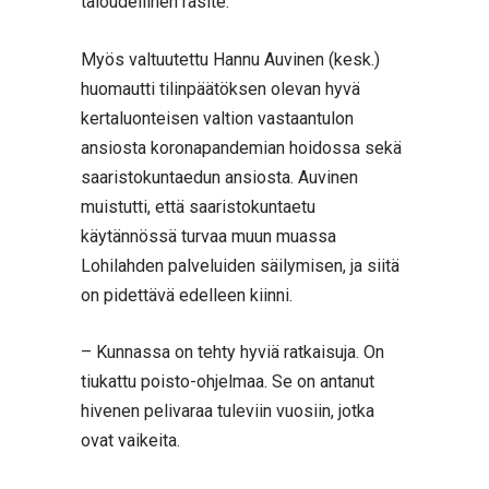
taloudellinen rasite.
Myös valtuutettu Hannu Auvinen (kesk.)
huomautti tilinpäätöksen olevan hyvä
kertaluonteisen valtion vastaantulon
ansiosta koronapandemian hoidossa sekä
saaristokuntaedun ansiosta. Auvinen
muistutti, että saaristokuntaetu
käytännössä turvaa muun muassa
Lohilahden palveluiden säilymisen, ja siitä
on pidettävä edelleen kiinni.
– Kunnassa on tehty hyviä ratkaisuja. On
tiukattu poisto-ohjelmaa. Se on antanut
hivenen pelivaraa tuleviin vuosiin, jotka
ovat vaikeita.