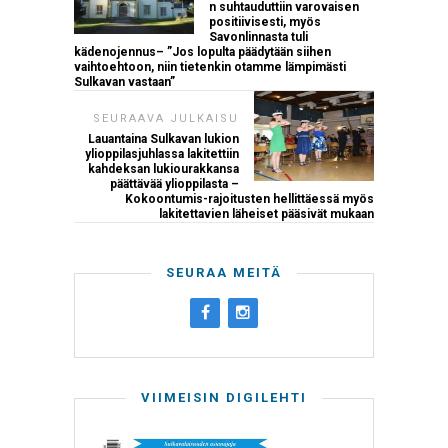
n suhtauduttiin varovaisen
positiivisesti, myös
Savonlinnasta tuli
kädenojennus– ”Jos lopulta päädytään siihen
vaihtoehtoon, niin tietenkin otamme lämpimästi
Sulkavan vastaan”
SEURAAVA JULKAISU
Lauantaina Sulkavan lukion
ylioppilasjuhlassa lakitettiin
kahdeksan lukiourakkansa
päättävää ylioppilasta –
Kokoontumis-rajoitusten hellittäessä myös
lakitettavien läheiset pääsivät mukaan
SEURAA MEITÄ
VIIMEISIN DIGILEHTI