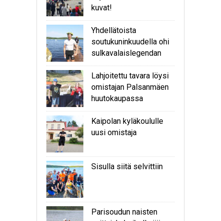
kuvat!
Yhdellätoista
soutukuninkuudella ohi
sulkavalaislegendan
Lahjoitettu tavara löysi
omistajan Palsanmäen
huutokaupassa
Kaipolan kyläkoululle
uusi omistaja
Sisulla siitä selvittiin
Parisoudun naisten