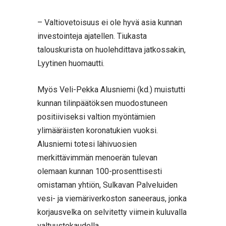
– Valtiovetoisuus ei ole hyvä asia kunnan
investointeja ajatellen. Tiukasta
talouskurista on huolehdittava jatkossakin,
Lyytinen huomautti.
Myös Veli-Pekka Alusniemi (kd.) muistutti
kunnan tilinpäätöksen muodostuneen
positiiviseksi valtion myöntämien
ylimääräisten koronatukien vuoksi.
Alusniemi totesi lähivuosien
merkittävimmän menoerän tulevan
olemaan kunnan 100-prosenttisesti
omistaman yhtiön, Sulkavan Palveluiden
vesi- ja viemäriverkoston saneeraus, jonka
korjausvelka on selvitetty viimein kuluvalla
valtuustokaudella.