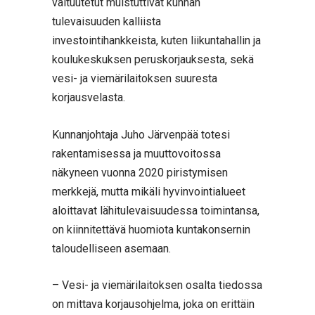
valtuutetut muistuttivat kunnan
tulevaisuuden kalliista
investointihankkeista, kuten liikuntahallin ja
koulukeskuksen peruskorjauksesta, sekä
vesi- ja viemärilaitoksen suuresta
korjausvelasta.
Kunnanjohtaja Juho Järvenpää totesi
rakentamisessa ja muuttovoitossa
näkyneen vuonna 2020 piristymisen
merkkejä, mutta mikäli hyvinvointialueet
aloittavat lähitulevaisuudessa toimintansa,
on kiinnitettävä huomiota kuntakonsernin
taloudelliseen asemaan.
– Vesi- ja viemärilaitoksen osalta tiedossa
on mittava korjausohjelma, joka on erittäin