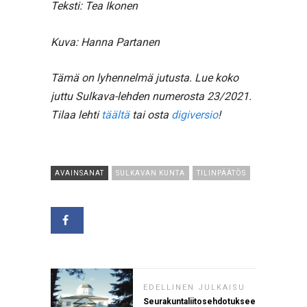
Teksti: Tea Ikonen
Kuva: Hanna Partanen
Tämä on lyhennelmä jutusta. Lue koko
juttu Sulkava-lehden numerosta 23/2021.
Tilaa lehti
täältä
tai osta
digiversio
!
AVAINSANAT
SULKAVAN KUNTA
TILINPÄÄTÖS
EDELLINEN JULKAISU
Seurakuntaliitosehdotuksee