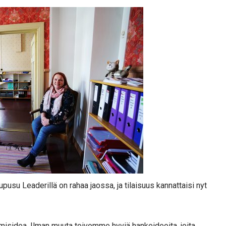
pusu Leaderillä on rahaa jaossa, ja tilaisuus kannattaisi nyt
ttämisidea. Ilman muuta toivomme hyviä hankeideoita, joita