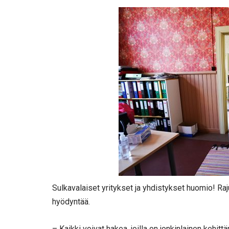
Sulkavalaiset yritykset ja yhdistykset huomio! Raju
hyödyntää.
– Kaikki voivat hakea, joilla on jonkinlainen kehi