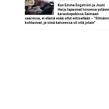
Kun Emma Engström ja Jouni
Harju tapasivat toisensa ystävi
karaokepubissa Saimaan
saaressa, ei elämä enää ollut entisellään – ”Silmä
kohtasivat, ja siinä katseessa oli sitä jotain”