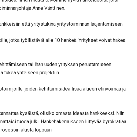
oiminnanjohtaja Anne Vänttinen.
keisiin että yritystukina yritystoiminnan laajentamiseen.
e, jotka työllistävät alle 10 henkeä. Yritykset voivat hakea
hittämiseen tai ihan uuden yrityksen perustamiseen.
a tukea yhteiseen projektiin.
oimijoille, joiden kehittämisidea lisää alueen elinvoimaa ja
 kannattaa kysäistä, olisiko omasta ideasta hankkeeksi. Niin
nattaisi tuoda julki. Hankehakemukseen liittyvää byrokratiaa
rosessin alusta loppuun.