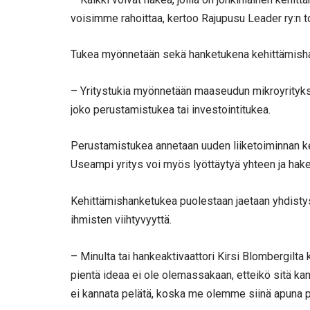
voisimme rahoittaa, kertoo Rajupusu Leader ry:n t
Tukea myönnetään sekä hanketukena kehittämishank
– Yritystukia myönnetään maaseudun mikroyrityksill
joko perustamistukea tai investointitukea.
Perustamistukea annetaan uuden liiketoiminnan ke
Useampi yritys voi myös lyöttäytyä yhteen ja hake
Kehittämishanketukea puolestaan jaetaan yhdistyst
ihmisten viihtyvyyttä.
– Minulta tai hankeaktivaattori Kirsi Blombergilta
pientä ideaa ei ole olemassakaan, etteikö sitä kan
ei kannata pelätä, koska me olemme siinä apuna p