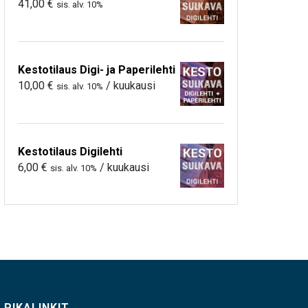
41,00
€
sis. alv. 10%
Kestotilaus Digi- ja Paperilehti
10,00
€
/ kuukausi
sis. alv. 10%
Kestotilaus Digilehti
6,00
€
/ kuukausi
sis. alv. 10%
PIKALINKIT