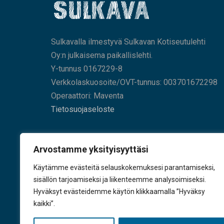
Sulkavalla ilmestyvä Sulkavan Kotiseutulehti
Oy:n julkaisema paikallislehti.
Y-tunnus 0167229-8
Verkkolaskuosoite/OVT-tunnus: 003701672298
Operaattori: Maventa
Tietosuojaseloste
HAE SIVUILTAMME
Arvostamme yksityisyyttäsi
Käytämme evästeitä selauskokemuksesi parantamiseksi,
sisällön tarjoamiseksi ja liikenteemme analysoimiseksi.
Hyväksyt evästeidemme käytön klikkaamalla ”Hyväksy
KÄY TYKKÄÄMÄSSÄ
kaikki”.