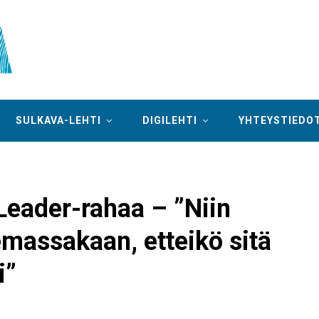
SULKAVA-LEHTI
DIGILEHTI
YHTEYSTIEDO
Leader-rahaa – ”Niin
lemassakaan, etteikö sitä
i”