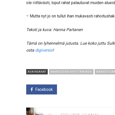
ole riittävästi, loput rahat palautuvat muiden aluei
– Mutta nyt jo on tullut ihan mukavasti rahoitushak
Teksti ja kuva: Hanna Partanen
Tämä on lyhennelmä jutusta. Lue koko juttu Sul
osta
digiversio
!
AVAINSANAT
MAASEUDUN KEHITTÄMINEN
MAASEUTUR
Facebook
EDELLINEN JULKAISU