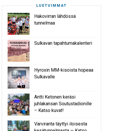
LUETUIMMAT
Hakovirran lähdössä
tunnelmaa
Sulkavan tapahtumakalenteri
Hyroxin MM-kisoista hopeaa
Sulkavalle
Antti Ketonen keräsi
juhlakansan Soutustadionille
– Katso kuvat!
Varviranta täyttyi iloisesta
kesätunnelmasta — Katso