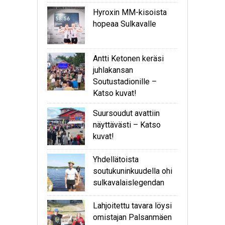
Hyroxin MM-kisoista
hopeaa Sulkavalle
Antti Ketonen keräsi
juhlakansan
Soutustadionille –
Katso kuvat!
Suursoudut avattiin
näyttävästi – Katso
kuvat!
Yhdellätoista
soutukuninkuudella ohi
sulkavalaislegendan
Lahjoitettu tavara löysi
omistajan Palsanmäen