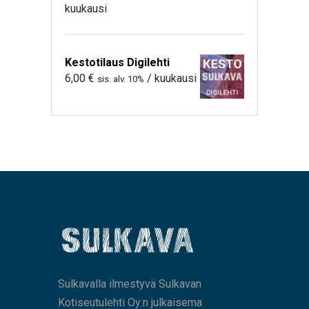
kuukausi
Kestotilaus Digilehti
6,00
€
/ kuukausi
sis. alv. 10%
Sulkavalla ilmestyvä Sulkavan
Kotiseutulehti Oy:n julkaisema