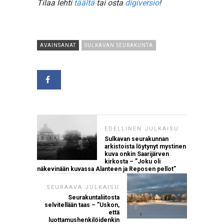
Tilaa lehti
täältä
tai osta
digiversio
!
AVAINSANAT
SULKAVAN SEURAKUNTA
EDELLINEN JULKAISU
Sulkavan seurakunnan
arkistoista löytynyt mystinen
kuva onkin Saarijärven
kirkosta – ”Joku oli
näkevinään kuvassa Alanteen ja Reposen pellot”
SEURAAVA JULKAISU
Seurakuntaliitosta
selvitellään taas – ”Uskon,
että
luottamushenkilöidenkin