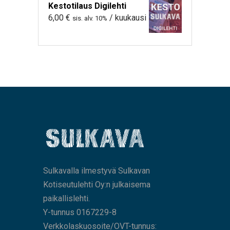
Kestotilaus Digilehti
6,00
€
/ kuukausi
sis. alv. 10%
Sulkavalla ilmestyvä Sulkavan
Kotiseutulehti Oy:n julkaisema
paikallislehti.
Y-tunnus 0167229-8
Verkkolaskuosoite/OVT-tunnus: