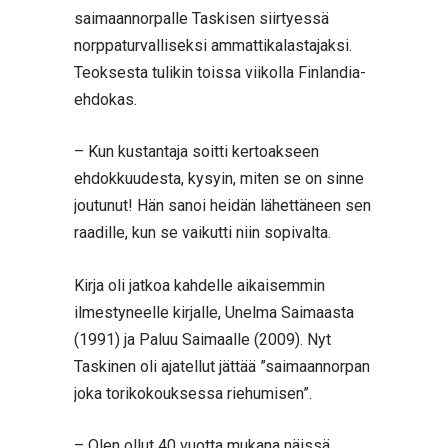
saimaannorpalle Taskisen siirtyessä
norppaturvalliseksi ammattikalastajaksi.
Teoksesta tulikin toissa viikolla Finlandia-
ehdokas.
– Kun kustantaja soitti kertoakseen
ehdokkuudesta, kysyin, miten se on sinne
joutunut! Hän sanoi heidän lähettäneen sen
raadille, kun se vaikutti niin sopivalta.
Kirja oli jatkoa kahdelle aikaisemmin
ilmestyneelle kirjalle, Unelma Saimaasta
(1991) ja Paluu Saimaalle (2009). Nyt
Taskinen oli ajatellut jättää ”saimaannorpan
joka torikokouksessa riehumisen”.
– Olen ollut 40 vuotta mukana näissä