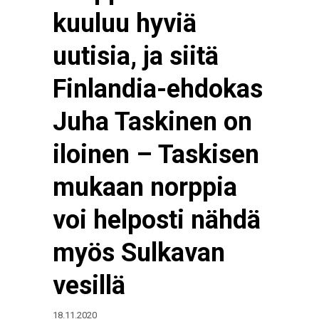
kuuluu hyviä
uutisia, ja siitä
Finlandia-ehdokas
Juha Taskinen on
iloinen – Taskisen
mukaan norppia
voi helposti nähdä
myös Sulkavan
vesillä
18.11.2020