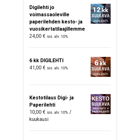
Digilehti jo
voimassaoleville
paperilehden kesto- ja
vuosikertatilaajillemme
24,00
€
sis. alv. 10%
6 kk DIGILEHTI
41,00
€
sis. alv. 10%
Kestotilaus Digi- ja
Paperilehti
10,00
€
/
sis. alv. 10%
kuukausi