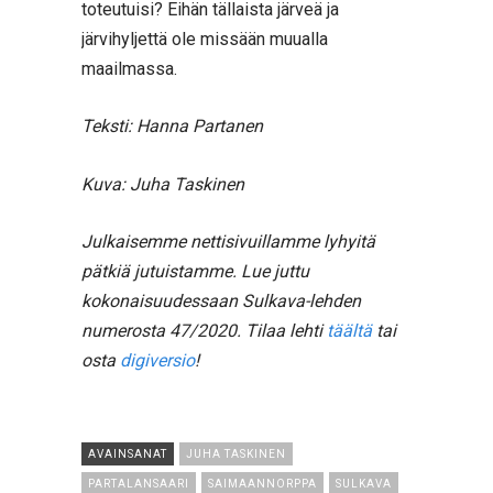
toteutuisi? Eihän tällaista järveä ja
järvihyljettä ole missään muualla
maailmassa.
Teksti: Hanna Partanen
Kuva: Juha Taskinen
Julkaisemme nettisivuillamme lyhyitä
pätkiä jutuistamme.
Lue juttu
kokonaisuudessaan Sulkava-lehden
numerosta 47/2020. Tilaa lehti
täältä
tai
osta
digiversio
!
AVAINSANAT
JUHA TASKINEN
PARTALANSAARI
SAIMAANNORPPA
SULKAVA