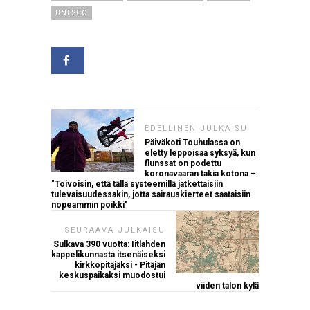
UNESCO
EDELLINEN JULKAISU
Päiväkoti Touhulassa on
eletty leppoisaa syksyä, kun
flunssat on podettu
koronavaaran takia kotona –
"Toivoisin, että tällä systeemillä jatkettaisiin
tulevaisuudessakin, jotta sairauskierteet saataisiin
nopeammin poikki"
SEURAAVA JULKAISU
Sulkava 390 vuotta: Iitlahden
kappelikunnasta itsenäiseksi
kirkkopitäjäksi - Pitäjän
keskuspaikaksi muodostui
viiden talon kylä