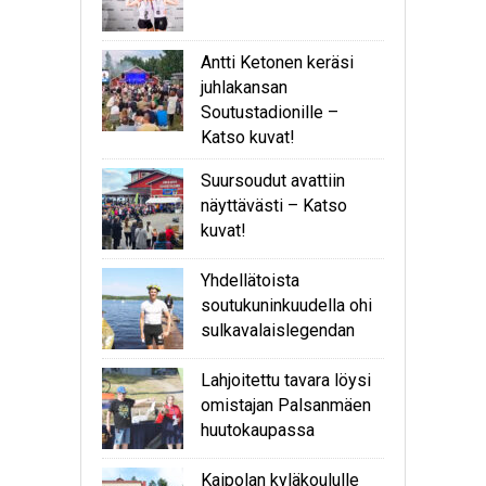
Antti Ketonen keräsi
juhlakansan
Soutustadionille –
Katso kuvat!
Suursoudut avattiin
näyttävästi – Katso
kuvat!
Yhdellätoista
soutukuninkuudella ohi
sulkavalaislegendan
Lahjoitettu tavara löysi
omistajan Palsanmäen
huutokaupassa
Kaipolan kyläkoululle