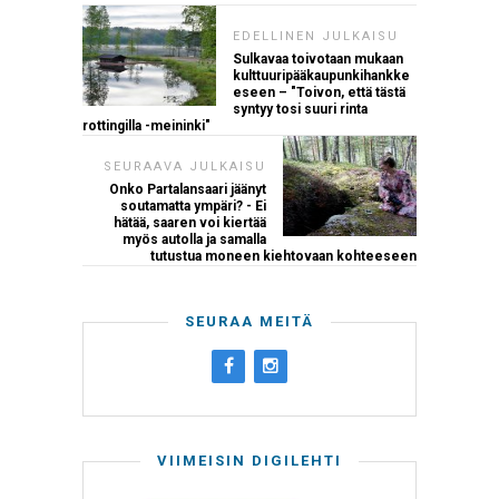
EDELLINEN JULKAISU
Sulkavaa toivotaan mukaan
kulttuuripääkaupunkihankke
eseen – "Toivon, että tästä
syntyy tosi suuri rinta
rottingilla -meininki"
SEURAAVA JULKAISU
Onko Partalansaari jäänyt
soutamatta ympäri? - Ei
hätää, saaren voi kiertää
myös autolla ja samalla
tutustua moneen kiehtovaan kohteeseen
SEURAA MEITÄ
VIIMEISIN DIGILEHTI