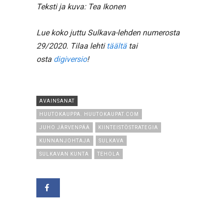
Teksti ja kuva: Tea Ikonen
Lue koko juttu Sulkava-lehden numerosta
29/2020. Tilaa lehti
täältä
tai
osta
digiversio
!
AVAINSANAT
HUUTOKAUPPA. HUUTOKAUPAT.COM
JUHO JÄRVENPÄÄ
KIINTEISTÖSTRATEGIA
KUNNANJOHTAJA
SULKAVA
SULKAVAN KUNTA
TEHOLA