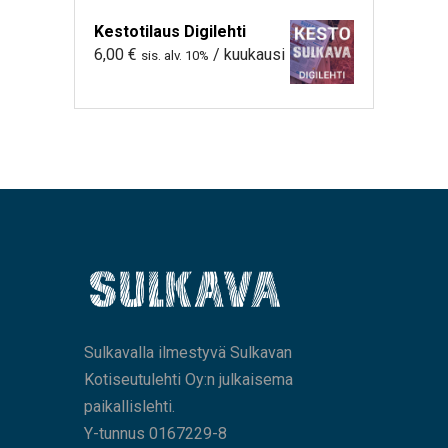
Kestotilaus Digilehti
6,00
€
/ kuukausi
sis. alv. 10%
Sulkavalla ilmestyvä Sulkavan
Kotiseutulehti Oy:n julkaisema
paikallislehti.
Y-tunnus 0167229-8