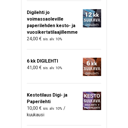
Digilehti jo
voimassaoleville
paperilehden kesto- ja
vuosikertatilaajillemme
24,00
€
sis. alv. 10%
6 kk DIGILEHTI
41,00
€
sis. alv. 10%
Kestotilaus Digi- ja
Paperilehti
10,00
€
/
sis. alv. 10%
kuukausi