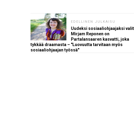
EDELLINEN JULKAISU
Uudeksi sosiaaliohjaajaksi valit
Mirjam Reponen on
Partalansaaren kasvatti, joka
tykkää draamasta – "Luovuutta tarvitaan myös
sosiaaliohjaajan työssä"