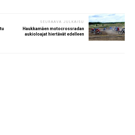
SEURAAVA JULKAISU
tu
Haukkamäen motocrossradan
aukioloajat hiertävät edelleen