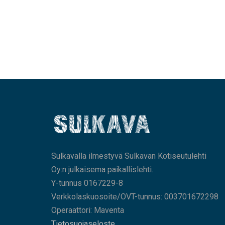
Sulkavalla ilmestyvä Sulkavan Kotiseutulehti
Oy:n julkaisema paikallislehti.
Y-tunnus 0167229-8
Verkkolaskuosoite/OVT-tunnus: 003701672298
Operaattori: Maventa
Tietosuojaseloste