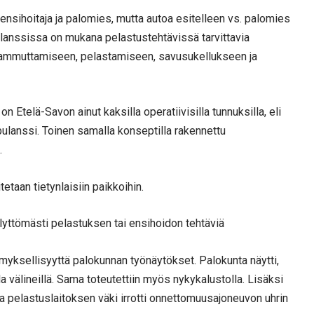
nsihoitaja ja palomies, mutta autoa esitelleen vs. palomies
nssissa on mukana pelastustehtävissä tarvittavia
ät sammuttamiseen, pelastamiseen, savusukellukseen ja
telä-Savon ainut kaksilla operatiivisilla tunnuksilla, eli
ulanssi. Toinen samalla konseptilla rakennettu
.
etaan tietynlaisiin paikkoihin.
älyttömästi pelastuksen tai ensihoidon tehtäviä
ämyksellisyyttä palokunnan työnäytökset. Palokunta näytti,
a välineillä. Sama toteutettiin myös nykykalustolla. Lisäksi
a pelastuslaitoksen väki irrotti onnettomuusajoneuvon uhrin