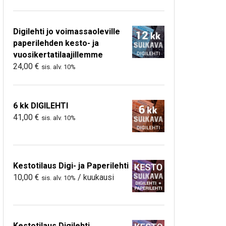
Digilehti jo voimassaoleville
paperilehden kesto- ja
vuosikertatilaajillemme
24,00
€
sis. alv. 10%
6 kk DIGILEHTI
41,00
€
sis. alv. 10%
Kestotilaus Digi- ja Paperilehti
10,00
€
/ kuukausi
sis. alv. 10%
Kestotilaus Digilehti