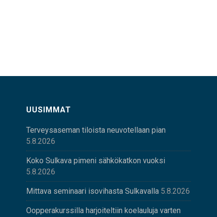
UUSIMMAT
Terveysaseman tiloista neuvotellaan pian
5.8.2026
Koko Sulkava pimeni sähkökatkon vuoksi
5.8.2026
Mittava seminaari isovihasta Sulkavalla
5.8.2026
Oopperakurssilla harjoiteltiin koelauluja varten