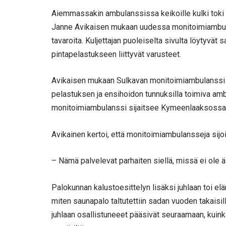
Aiemmassakin ambulanssissa keikoille kulki toki e
Janne Avikaisen mukaan uudessa monitoimiambula
tavaroita. Kuljettajan puoleiselta sivulta löytyv
pintapelastukseen liittyvät varusteet.
Avikaisen mukaan Sulkavan monitoimiambulanssi on E
pelastuksen ja ensihoidon tunnuksilla toimiva amb
monitoimiambulanssi sijaitsee Kymeenlaaksossa
Avikainen kertoi, että monitoimiambulansseja sijoit
– Nämä palvelevat parhaiten siellä, missä ei ole 
Palokunnan kalustoesittelyn lisäksi juhlaan toi el
miten saunapalo taltutettiin sadan vuoden takaisill
juhlaan osallistuneeet pääsivät seuraamaan, kuink