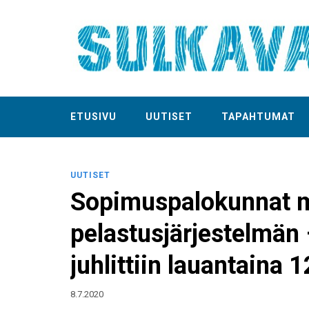
ETUSIVU
UUTISET
TAPAHTUMAT
UUTISET
Sopimuspalokunnat m
pelastusjärjestelmän 
juhlittiin lauantaina
8.7.2020