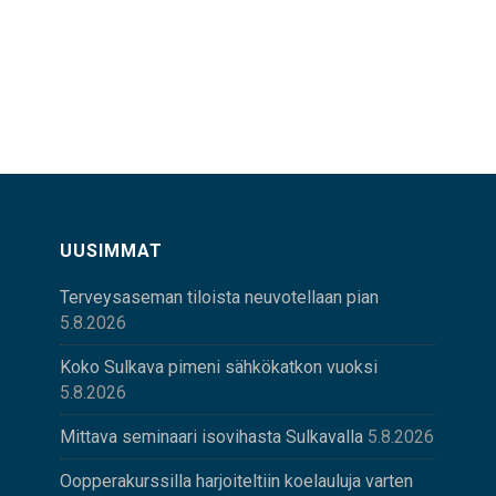
UUSIMMAT
Terveysaseman tiloista neuvotellaan pian
5.8.2026
Koko Sulkava pimeni sähkökatkon vuoksi
5.8.2026
Mittava seminaari isovihasta Sulkavalla
5.8.2026
Oopperakurssilla harjoiteltiin koelauluja varten