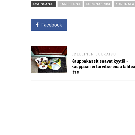
AVAINSANAT
BARCELONA
KORONAKRIISI
KORONAPA
Facebook
EDELLINEN JULKAISU
Kauppakassit saavat kyytiä -
kauppaan ei tarvitse enää lähte
itse