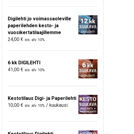
Digilehti jo voimassaoleville
paperilehden kesto- ja
vuosikertatilaajillemme
24,00
€
sis. alv. 10%
6 kk DIGILEHTI
41,00
€
sis. alv. 10%
Kestotilaus Digi- ja Paperilehti
10,00
€
/ kuukausi
sis. alv. 10%
Kestotilaus Digilehti