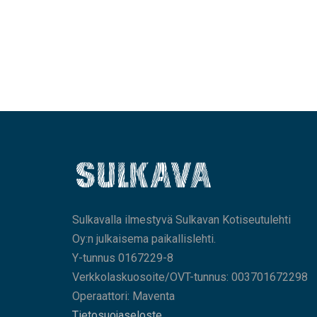
Sulkavalla ilmestyvä Sulkavan Kotiseutulehti
Oy:n julkaisema paikallislehti.
Y-tunnus 0167229-8
Verkkolaskuosoite/OVT-tunnus: 003701672298
Operaattori: Maventa
Tietosuojaseloste