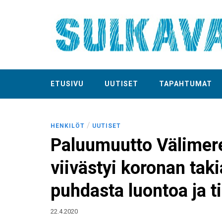
ETUSIVU
UUTISET
TAPAHTUMAT
/
HENKILÖT
UUTISET
Paluumuutto Välimere
viivästyi koronan tak
puhdasta luontoa ja ti
22.4.2020