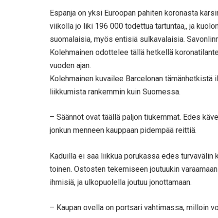
Espanja on yksi Euroopan pahiten koronasta kärsi
viikolla jo liki 196 000 todettua tartuntaa,, ja kuol
suomalaisia, myös entisiä sulkavalaisia. Savonli
Kolehmainen odottelee tällä hetkellä koronatilant
vuoden ajan.
Kolehmainen kuvailee Barcelonan tämänhetkistä il
liikkumista rankemmin kuin Suomessa.
– Säännöt ovat täällä paljon tiukemmat. Edes kävel
jonkun menneen kauppaan pidempää reittiä.
Kaduilla ei saa liikkua porukassa edes turvavälin 
toinen. Ostosten tekemiseen joutuukin varaamaan 
ihmisiä, ja ulkopuolella joutuu jonottamaan.
– Kaupan ovella on portsari vahtimassa, milloin v