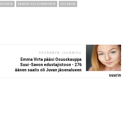
NDEMIA
SANNA KOLEHMAINEN
SULKAVA
SEURAAVA JULKAISU
Emma Virta pääsi Osuuskauppa
ä
Suur-Savon edustajistoon - 276
äänen saalis oli Juvan jäsenalueen
suurin