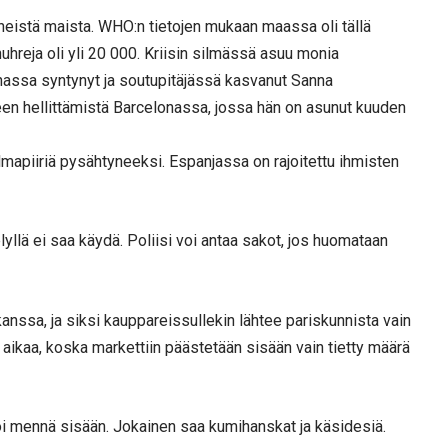
neistä maista. WHO:n tietojen mukaan maassa oli tällä
onuhreja oli yli 20 000. Kriisin silmässä asuu monia
nnassa syntynyt ja soutupitäjässä kasvanut Sanna
een hellittämistä Barcelonassa, jossa hän on asunut kuuden
mapiiriä pysähtyneeksi. Espanjassa on rajoitettu ihmisten
yllä ei saa käydä. Poliisi voi antaa sakot, jos huomataan
kanssa, ja siksi kauppareissullekin lähtee pariskunnista vain
aikaa, koska markettiin päästetään sisään vain tietty määrä
oi mennä sisään. Jokainen saa kumihanskat ja käsidesiä.