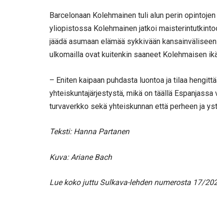
Barcelonaan Kolehmainen tuli alun perin opintojen
yliopistossa Kolehmainen jatkoi maisterintutkintoo
jäädä asumaan elämää sykkivään kansainväliseen su
ulkomailla ovat kuitenkin saaneet Kolehmaisen i
– Eniten kaipaan puhdasta luontoa ja tilaa hengitt
yhteiskuntajärjestystä, mikä on täällä Espanjas
turvaverkko sekä yhteiskunnan että perheen ja yst
Teksti: Hanna Partanen
Kuva: Ariane Bach
Lue koko juttu Sulkava-lehden numerosta 17/20