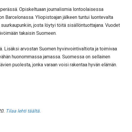
 perässä. Opiskeltuaan journalismia lontoolaisessa
n Barcelonassa. Yliopistoajan jälkeen tuntui luontevalta
urkaupunkiin, josta löytyi töitä sisällöntuottajana. Vuodet
kävöimään takaisin Suomeen.
ää. Lisäksi arvostan Suomen hyvinvointivaltiota ja toimivaa
sa vähän huonommassa jamassa. Suomessa on sellainen
ävien puolesta, jonka varaan voisi rakentaa hyvän elämän.
20.
Tilaa lehti täältä.