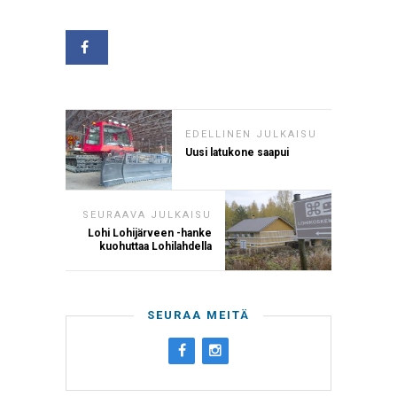
EDELLINEN JULKAISU
Uusi latukone saapui
SEURAAVA JULKAISU
Lohi Lohijärveen -hanke
kuohuttaa Lohilahdella
SEURAA MEITÄ