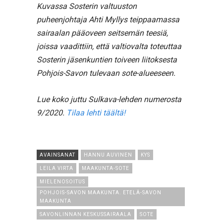
Kuvassa Sosterin valtuuston
puheenjohtaja Ahti Myllys teippaamassa
sairaalan pääoveen seitsemän teesiä,
joissa vaadittiin, että valtiovalta toteuttaa
Sosterin jäsenkuntien toiveen liitoksesta
Pohjois-Savon tulevaan sote-alueeseen.
Lue koko juttu Sulkava-lehden numerosta
9/2020.
Tilaa lehti täältä!
AVAINSANAT
HANNU AUVINEN
KYS
LEILA VIRTA
MAAKUNTA-SOTE
MIELENOSOITUS
POHJOIS-SAVON MAAKUNTA. ETELÄ-SAVON
MAAKUNTA
SAVONLINNAN KESKUSSAIRAALA
SOTE