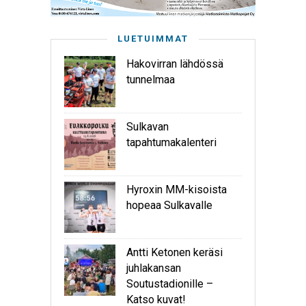
LUETUIMMAT
Hakovirran lähdössä
tunnelmaa
Sulkavan
tapahtumakalenteri
Hyroxin MM-kisoista
hopeaa Sulkavalle
Antti Ketonen keräsi
juhlakansan
Soutustadionille –
Katso kuvat!