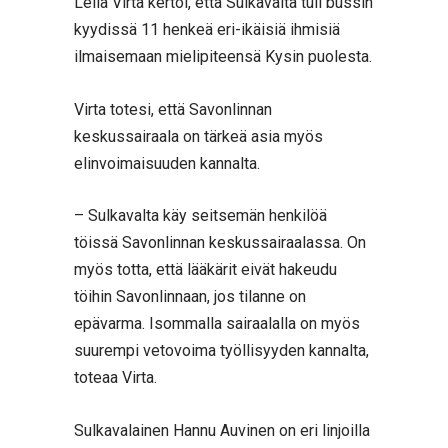
Leila Virta kertoi, että Sulkavalta tuli bussin
kyydissä 11 henkeä eri-ikäisiä ihmisiä
ilmaisemaan mielipiteensä Kysin puolesta.
Virta totesi, että Savonlinnan
keskussairaala on tärkeä asia myös
elinvoimaisuuden kannalta.
– Sulkavalta käy seitsemän henkilöä
töissä Savonlinnan keskussairaalassa. On
myös totta, että lääkärit eivät hakeudu
töihin Savonlinnaan, jos tilanne on
epävarma. Isommalla sairaalalla on myös
suurempi vetovoima työllisyyden kannalta,
toteaa Virta.
Sulkavalainen Hannu Auvinen on eri linjoilla