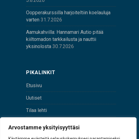
5.8.2026
Oopperakurssilla harjoiteltiin koelauluja
varten
31.7.2026
Aamukahvilla: Hannamari Autio pitää
kiiltomadon tarkkailusta ja nauttii
yksinolosta
30.7.2026
PIKALINKIT
Etusivu
Uutiset
Tilaa lehti
Yhteystiedot
Arvostamme yksityisyyttäsi
Digilehti
Käytämme evästeitä selauskokemuksesi parantamiseksi,