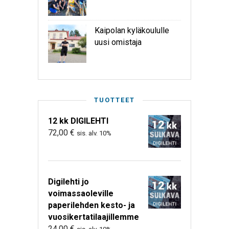
Kaipolan kyläkoululle
uusi omistaja
TUOTTEET
12 kk DIGILEHTI
72,00
€
sis. alv. 10%
Digilehti jo
voimassaoleville
paperilehden kesto- ja
vuosikertatilaajillemme
24,00
€