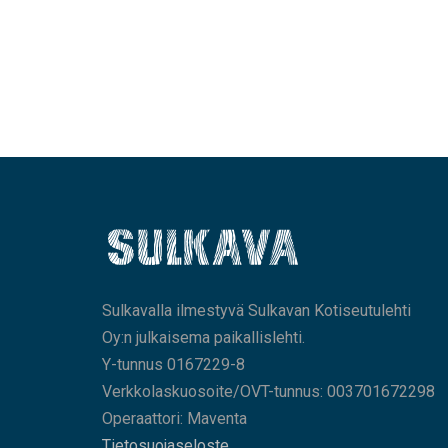
Sulkavalla ilmestyvä Sulkavan Kotiseutulehti
Oy:n julkaisema paikallislehti.
Y-tunnus 0167229-8
Verkkolaskuosoite/OVT-tunnus: 003701672298
Operaattori: Maventa
Tietosuojaseloste