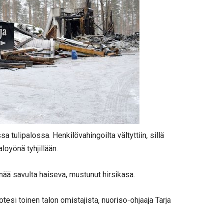
a tulipalossa. Henkilövahingoilta vältyttiin, sillä
loyönä tyhjillään.
nää savulta haiseva, mustunut hirsikasa.
totesi toinen talon omistajista, nuoriso-ohjaaja Tarja