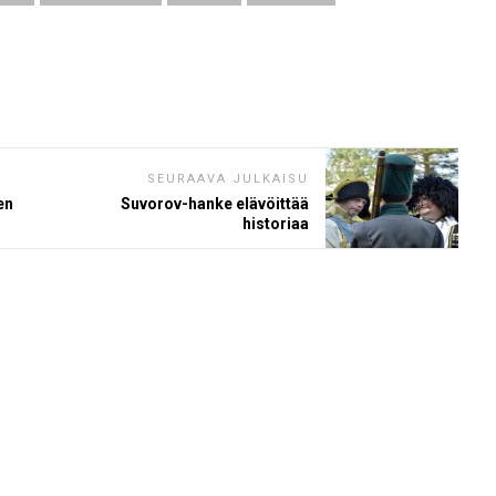
SEURAAVA JULKAISU
en
Suvorov-hanke elävöittää
historiaa