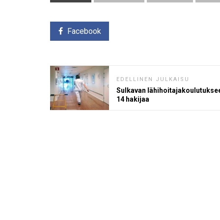
Facebook
EDELLINEN JULKAISU
Sulkavan lähihoitajakoulutukse
14 hakijaa