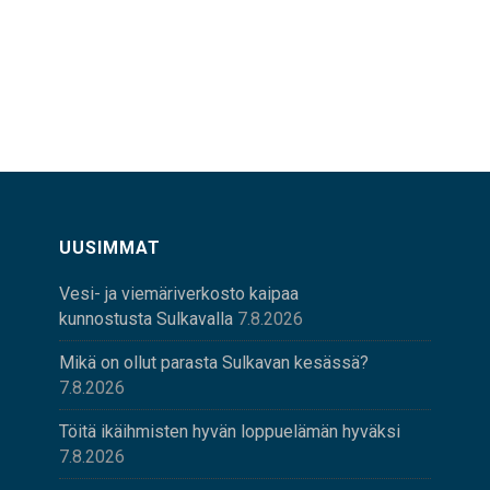
UUSIMMAT
Vesi- ja viemäriverkosto kaipaa
kunnostusta Sulkavalla
7.8.2026
Mikä on ollut parasta Sulkavan kesässä?
7.8.2026
Töitä ikäihmisten hyvän loppuelämän hyväksi
7.8.2026