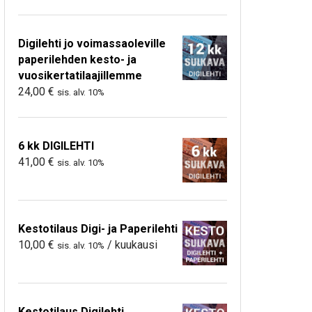
Digilehti jo voimassaoleville
paperilehden kesto- ja
vuosikertatilaajillemme
24,00
€
sis. alv. 10%
6 kk DIGILEHTI
41,00
€
sis. alv. 10%
Kestotilaus Digi- ja Paperilehti
10,00
€
/ kuukausi
sis. alv. 10%
Kestotilaus Digilehti