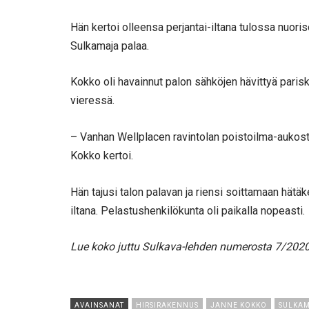
Hän kertoi olleensa perjantai-iltana tulossa nuori
Sulkamaja palaa.
Kokko oli havainnut palon sähköjen hävittyä paris
vieressä.
– Vanhan Wellplacen ravintolan poistoilma-aukosta
Kokko kertoi.
Hän tajusi talon palavan ja riensi soittamaan hätä
iltana. Pelastushenkilökunta oli paikalla nopeasti.
Lue koko juttu Sulkava-lehden numerosta 7/2020
AVAINSANAT
HIRSIRAKENNUS
JANNE KOKKO
SULKA