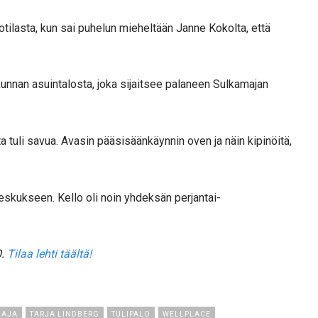
sotilasta, kun sai puhelun mieheltään Janne Kokolta, että
kunnan asuintalosta, joka sijaitsee palaneen Sulkamajan
 tuli savua. Avasin pääsisäänkäynnin oven ja näin kipinöitä,
keskukseen. Kello oli noin yhdeksän perjantai-
.
Tilaa lehti täältä!
MAJA
TARJA LINDBERG
TULIPALO
WELLPLACE