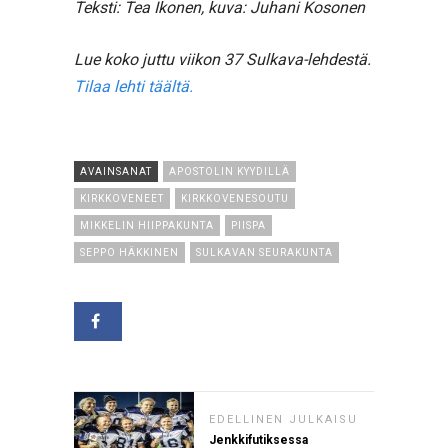
Teksti: Tea Ikonen, kuva: Juhani Kosonen
Lue koko juttu viikon 37 Sulkava-lehdestä.
Tilaa lehti täältä.
AVAINSANAT
APOSTOLIN KYYDILLÄ
KIRKKOVENEET
KIRKKOVENESOUTU
MIKKELIN HIIPPAKUNTA
PIISPA
SEPPO HÄKKINEN
SULKAVAN SEURAKUNTA
EDELLINEN JULKAISU
Jenkkifutiksessa