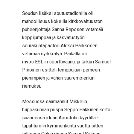
Soudun lisäksi soutustadionilla oli
mahdollisuus kokeilla kirkkovaltuuston
puheenjohtaja Sanna Reposen vetämää
keppijumppaa ja kasvatustyön
seurakuntapastori Aleksi Parkkosen
vetämää nyrkkeilyä. Paikalla oli
myös ESLi:n sporttivaunu, ja taikuri Samuel
Piiroinen esitteli temppujaan perheen
pienimpien ja vähän suurempienkin
riemuksi.
Messussa saarnannut Mikkelin
hiippakunnan piispa Seppo Häkkinen kertoi
saaneensa idean Apostolin kyydillä -
tapahtumiin kymmenkunta vuotta sitten
silloisen Oulun piispa Samuel Salmen