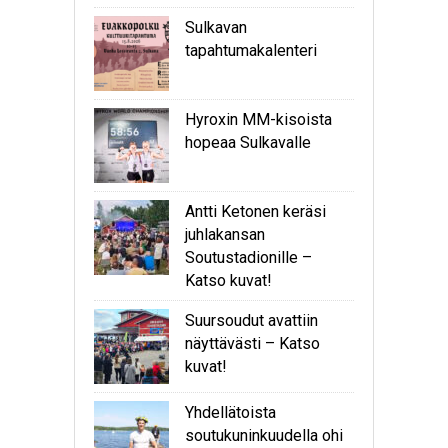
Sulkavan
tapahtumakalenteri
Hyroxin MM-kisoista
hopeaa Sulkavalle
Antti Ketonen keräsi
juhlakansan
Soutustadionille –
Katso kuvat!
Suursoudut avattiin
näyttävästi – Katso
kuvat!
Yhdellätoista
soutukuninkuudella ohi