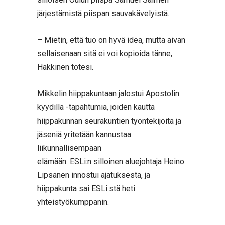
järjestämistä piispan sauvakävelyistä.
– Mietin, että tuo on hyvä idea, mutta aivan
sellaisenaan sitä ei voi kopioida tänne,
Häkkinen totesi.
Mikkelin hiippakuntaan jalostui Apostolin
kyydillä -tapahtumia, joiden kautta
hiippakunnan seurakuntien työntekijöitä ja
jäseniä yritetään kannustaa
liikunnallisempaan
elämään. ESLi:n silloinen aluejohtaja Heino
Lipsanen innostui ajatuksesta, ja
hiippakunta sai ESLi:stä heti
yhteistyökumppanin.