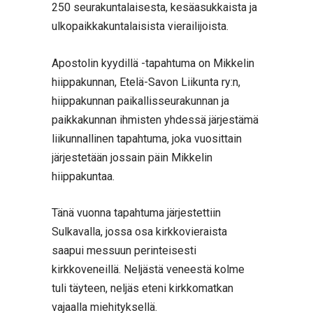
250 seurakuntalaisesta, kesäasukkaista ja
ulkopaikkakuntalaisista vierailijoista.
Apostolin kyydillä -tapahtuma on Mikkelin
hiippakunnan, Etelä-Savon Liikunta ry:n,
hiippakunnan paikallisseurakunnan ja
paikkakunnan ihmisten yhdessä järjestämä
liikunnallinen tapahtuma, joka vuosittain
järjestetään jossain päin Mikkelin
hiippakuntaa.
Tänä vuonna tapahtuma järjestettiin
Sulkavalla, jossa osa kirkkovieraista
saapui messuun perinteisesti
kirkkoveneillä. Neljästä veneestä kolme
tuli täyteen, neljäs eteni kirkkomatkan
vajaalla miehityksellä.