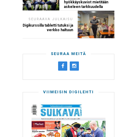
hyökkäyskuviot mietitään
askeleen tarkkuudella
SEURAAVA JULKAISU
Digikurssilla tabletti tutuksi ja
verkko haltuun
SEURAA MEITÄ
VIIMEISIN DIGILEHTI