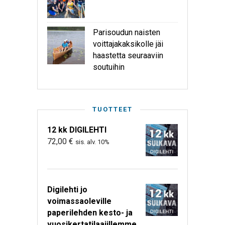
Parisoudun naisten
voittajakaksikolle jäi
haastetta seuraaviin
soutuihin
TUOTTEET
12 kk DIGILEHTI
72,00
€
sis. alv. 10%
Digilehti jo
voimassaoleville
paperilehden kesto- ja
vuosikertatilaajillemme