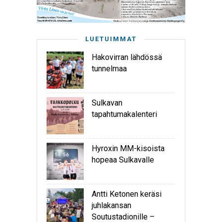
LUETUIMMAT
Hakovirran lähdössä
tunnelmaa
Sulkavan
tapahtumakalenteri
Hyroxin MM-kisoista
hopeaa Sulkavalle
Antti Ketonen keräsi
juhlakansan
Soutustadionille –