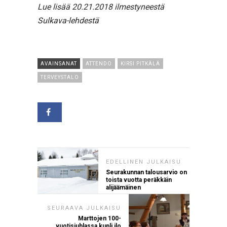
Lue lisää 20.21.2018 ilmestyneestä
Sulkava-lehdestä
AVAINSANAT
ATTENDO
KIRSI PITKÄLÄ
TERVEYSTALO
EDELLINEN JULKAISU
Seurakunnan talousarvio on
toista vuotta peräkkäin
alijäämäinen
SEURAAVA JULKAISU
Marttojen 100-
vuotisjuhlassa kupli ilo