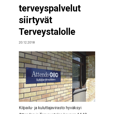
terveyspalvelut
siirtyvät
Terveystalolle
20.12.2018
Kilpailu- ja kuluttajavirasto hyväksyi