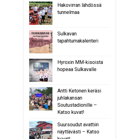
Hakovirran lähdössä
tunnelmaa
Sulkavan
tapahtumakalenteri
Hyroxin MM-kisoista
hopeaa Sulkavalle
Antti Ketonen keräsi
juhlakansan
Soutustadionille –
Katso kuvat!
Suursoudut avattiin
näyttävästi – Katso
kuvat!