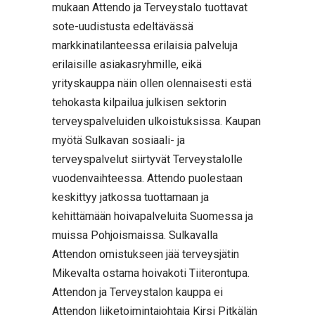
mukaan Attendo ja Terveystalo tuottavat
sote-uudistusta edeltävässä
markkinatilanteessa erilaisia palveluja
erilaisille asiakasryhmille, eikä
yrityskauppa näin ollen olennaisesti estä
tehokasta kilpailua julkisen sektorin
terveyspalveluiden ulkoistuksissa. Kaupan
myötä Sulkavan sosiaali- ja
terveyspalvelut siirtyvät Terveystalolle
vuodenvaihteessa. Attendo puolestaan
keskittyy jatkossa tuottamaan ja
kehittämään hoivapalveluita Suomessa ja
muissa Pohjoismaissa. Sulkavalla
Attendon omistukseen jää terveysjätin
Mikevalta ostama hoivakoti Tiiterontupa.
Attendon ja Terveystalon kauppa ei
Attendon liiketoimintajohtaja Kirsi Pitkälän