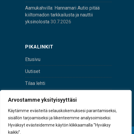
Aamukahvilla: Hannamari Autio pitää
kiiltomadon tarkkailusta ja nauttii
yksinolosta
30.7.2026
PIKALINKIT
Etusivu
Uutiset
Tilaa lehti
Yhteystiedot
Arvostamme yksityisyyttäsi
Digilehti
Käytämme evästeitä selauskokemuksesi parantamiseksi,
sisällön tarjoamiseksi ja liikenteemme analysoimiseksi.
Hyväksyt evästeidemme käytön klikkaamalla ”Hyväksy
kaikki”.