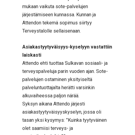
mukaan vaikuta sote-palvelujen
järjestämiseen kunnassa. Kunnan ja
Attendon tekemä sopimus siirtyy
Terveystalolle sellaisenaan.
Asiakastyytyväisyys-kyselyyn vastattiin
laiskasti
Attendo ehti tuottaa Sulkavan sosiaali- ja
terveyspalveluja parin vuoden ajan. Sote-
palvelujen ostaminen yksityiseltä
palveluntuottajalta herätti varsinkin
alkuvaiheessa paljon närää.
Syksyn aikana Attendo järjesti
asiakastyytyväisyyskyselyn, jossa oli
tasan yksi kysymys: ”Kuinka tyytyväinen
olet saamiisi terveys- ja