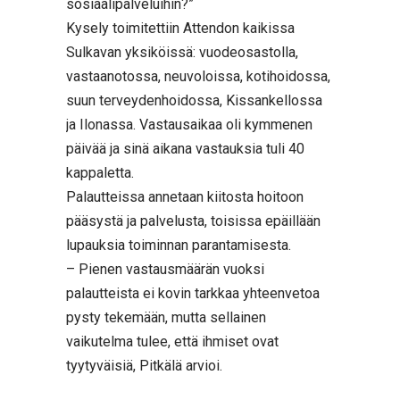
sosiaalipalveluihin?”
Kysely toimitettiin Attendon kaikissa
Sulkavan yksiköissä: vuodeosastolla,
vastaanotossa, neuvoloissa, kotihoidossa,
suun terveydenhoidossa, Kissankellossa
ja Ilonassa. Vastausaikaa oli kymmenen
päivää ja sinä aikana vastauksia tuli 40
kappaletta.
Palautteissa annetaan kiitosta hoitoon
pääsystä ja palvelusta, toisissa epäillään
lupauksia toiminnan parantamisesta.
– Pienen vastausmäärän vuoksi
palautteista ei kovin tarkkaa yhteenvetoa
pysty tekemään, mutta sellainen
vaikutelma tulee, että ihmiset ovat
tyytyväisiä, Pitkälä arvioi.