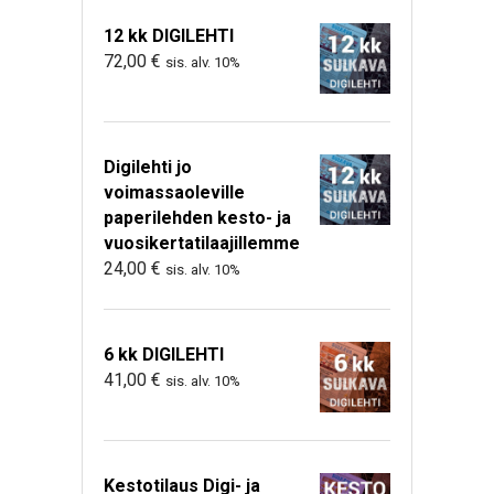
12 kk DIGILEHTI
72,00
€
sis. alv. 10%
Digilehti jo
voimassaoleville
paperilehden kesto- ja
vuosikertatilaajillemme
24,00
€
sis. alv. 10%
6 kk DIGILEHTI
41,00
€
sis. alv. 10%
Kestotilaus Digi- ja