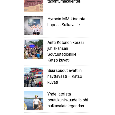
tapahtumakalenteri
Hyroxin MM-kisoista
hopeaa Sulkavalle
Antti Ketonen keräsi
juhlakansan
Soutustadionille –
Katso kuvat!
Suursoudut avattiin
näyttävästi – Katso
kuvat!
Yhdellätoista
soutukuninkuudella ohi
sulkavalaislegendan