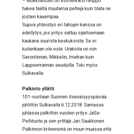
– Mökkiläisten on esimerkiksi helppo
hakea täältä muutamia peltejä kuin tilata ne
jostain kauempaa.
Sujuva yhteistyö eri tahojen kanssa on
edellytys, jos yritys sattuu sijaitsemaan
kaukana suurista keskuksista. Se ei
kuitenkaan ole este. Urakoita on niin
Savonlinnan, Mikkelin, Imatran kuin
Lappeenrannan seuduilla. Toki myös
Sulkavalla.
Palkinto yllätti
101-vuotiaan Suomen itsenäisyyspäivää
juhlittiin Sulkavalla 6.12.2018. Samassa
juhlassa palkittiin vuoden yritys JaSa-
Peltituote ja sen yrittäjä Jari Saukkonen.
Palkinnon kriteereinä on muun muassa että