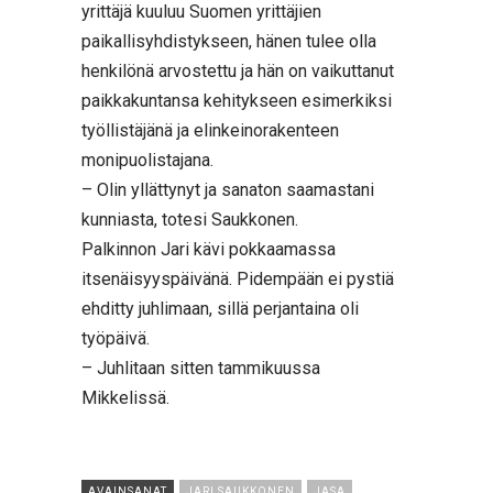
yrittäjä kuuluu Suomen yrittäjien
paikallisyhdistykseen, hänen tulee olla
henkilönä arvostettu ja hän on vaikuttanut
paikkakuntansa kehitykseen esimerkiksi
työllistäjänä ja elinkeinorakenteen
monipuolistajana.
– Olin yllättynyt ja sanaton saamastani
kunniasta, totesi Saukkonen.
Palkinnon Jari kävi pokkaamassa
itsenäisyyspäivänä. Pidempään ei pystiä
ehditty juhlimaan, sillä perjantaina oli
työpäivä.
– Juhlitaan sitten tammikuussa
Mikkelissä.
AVAINSANAT
JARI SAUKKONEN
JASA