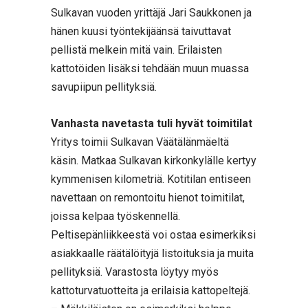
Sulkavan vuoden yrittäjä Jari Saukkonen ja
hänen kuusi työntekijäänsä taivuttavat
pellistä melkein mitä vain. Erilaisten
kattotöiden lisäksi tehdään muun muassa
savupiipun pellityksiä.
Vanhasta navetasta tuli hyvät toimitilat
Yritys toimii Sulkavan Väätälänmäeltä
käsin. Matkaa Sulkavan kirkonkylälle kertyy
kymmenisen kilometriä. Kotitilan entiseen
navettaan on remontoitu hienot toimitilat,
joissa kelpaa työskennellä.
Peltisepänliikkeestä voi ostaa esimerkiksi
asiakkaalle räätälöityjä listoituksia ja muita
pellityksiä. Varastosta löytyy myös
kattoturvatuotteita ja erilaisia kattopeltejä.