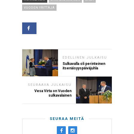
VUODEN YRITTÄJÄ
EDELLINEN JULKAISU
Sulkavalla oli perinteinen
itsenäisyyspäiväjuhla
SEURAAVA JULKAISU
Vesa Virta on Vuoden
sulkavalainen
SEURAA MEITÄ