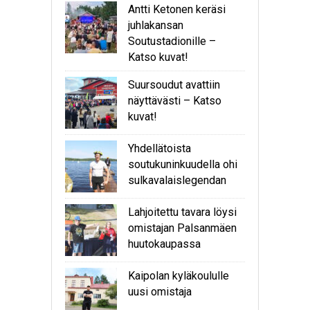
Antti Ketonen keräsi
juhlakansan
Soutustadionille –
Katso kuvat!
Suursoudut avattiin
näyttävästi – Katso
kuvat!
Yhdellätoista
soutukuninkuudella ohi
sulkavalaislegendan
Lahjoitettu tavara löysi
omistajan Palsanmäen
huutokaupassa
Kaipolan kyläkoululle
uusi omistaja