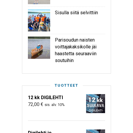
Sisulla siitä selvittiin
Parisoudun naisten
voittajakaksikolle jäi
haastetta seuraaviin
soutuihin
TUOTTEET
12 kk DIGILEHTI
72,00
€
sis. alv. 10%
Digilehti jo