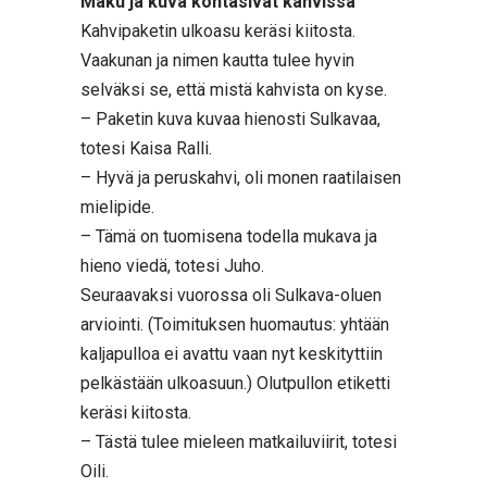
Maku ja kuva kohtasivat kahvissa
Kahvipaketin ulkoasu keräsi kiitosta.
Vaakunan ja nimen kautta tulee hyvin
selväksi se, että mistä kahvista on kyse.
– Paketin kuva kuvaa hienosti Sulkavaa,
totesi Kaisa Ralli.
– Hyvä ja peruskahvi, oli monen raatilaisen
mielipide.
– Tämä on tuomisena todella mukava ja
hieno viedä, totesi Juho.
Seuraavaksi vuorossa oli Sulkava-oluen
arviointi. (Toimituksen huomautus: yhtään
kaljapulloa ei avattu vaan nyt keskityttiin
pelkästään ulkoasuun.) Olutpullon etiketti
keräsi kiitosta.
– Tästä tulee mieleen matkailuviirit, totesi
Oili.