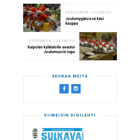
EDELLINEN JULKAISU
Joulumyyjäisissä kävi
kauppa
SEURAAVA JULKAISU
Kaipolan kylätalolle avautui
Joulumuorin tupa
SEURAA MEITÄ
VIIMEISIN DIGILEHTI