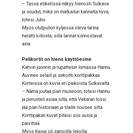
– Tässä etiketissä näkyy hienosti Sulkava
ja soudut, mikä on matkailun kannalta hyvä,
totesi Juho.
Myös olutpullon kyljessä oleva tarina
herätti kiitosta, sillä tarinat kiinnostavat
aina.
Pelikortit on hieno käyttöesine
Kahvin juonnin ja rupattelun lomassa Hannu
Auvinen selaili ja sekoitti korttipakkaa.
Korteissa on kuvia eri paikoista Sulkavalta.
– Nämä joutaa pian museoon, totesi Hannu
ja perusteli asiaa sillä, että Vekaran lossi
jää pian historiaan ja tilalle nousee silta.
Korttipakan kuvat pitäisi siis uusia ja
päivittää.
Myös Kaisa oli samoilla linjoilla.