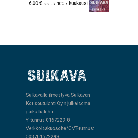
6,00
€
/ kuukausi
sis. alv. 10%
Sulkavalla ilmestyvä Sulkavan
Kotiseutulehti Oy:n julkaisema
paikallislehti.
Y-tunnus 0167229-8
Verkkolaskuosoite/OVT-tunnus:
003701672298