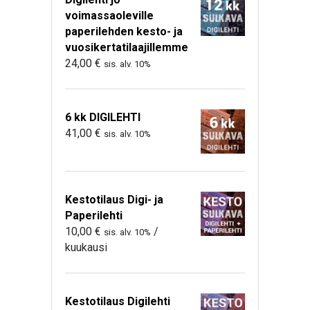
voimassaoleville
paperilehden kesto- ja
vuosikertatilaajillemme
24,00
€
sis. alv. 10%
6 kk DIGILEHTI
41,00
€
sis. alv. 10%
Kestotilaus Digi- ja
Paperilehti
10,00
€
/
sis. alv. 10%
kuukausi
Kestotilaus Digilehti