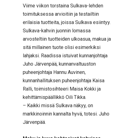
Viime viikon torstaina Sulkava-lehden
toimituksessa arvioitiin ja testailtiin
erilaisia tuotteita, joissa Sulkava esiintyy.
Sulkava-kahvin juonnin lomassa
arvosteltiin tuotteiden ulkoasua, makua ja
sitä millainen tuote olisi esimerkiksi
lahjaksi. Raadissa istuivat kunnanjohtaja
Juho Järvenpää, kunnanvaltuuston
puheenjohtaja Hannu Auvinen,
kunnanhallituksen puheenjohtaja Kaisa
Ralli, toimistosihteeri Maisa Kokki ja
kehittämispäällikkö Oili Tikka.
– Kaikki missä Sulkava näkyy, on
markkinoinnin kannalta hyvä, totesi. Juho
Järvenpää.