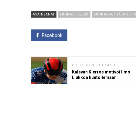
AVAINSANAT
KUNNALLISVERO
KUNNANJOHTAJA JUHO
Facebook
EDELLINEN JULKAISU
Kalevan Kierros motivoi Ilmo
Liukkoa kuntoilemaan