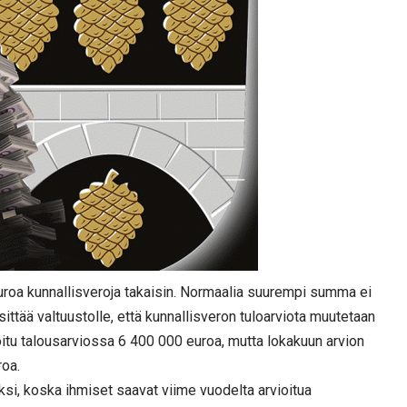
uroa kunnallisveroja takaisin. Normaalia suurempi summa ei
ittää valtuustolle, että kunnallisveron tuloarviota muutetaan
oitu talousarviossa 6 400 000 euroa, mutta lokakuun arvion
roa.
si, koska ihmiset saavat viime vuodelta arvioitua