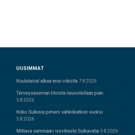
UUSIMMAT
Koulutaival alkaa ensi viikolla
7.8.2026
Terveysaseman tiloista neuvotellaan pian
5.8.2026
Koko Sulkava pimeni sähkökatkon vuoksi
5.8.2026
Mittava seminaari isovihasta Sulkavalla
5.8.2026