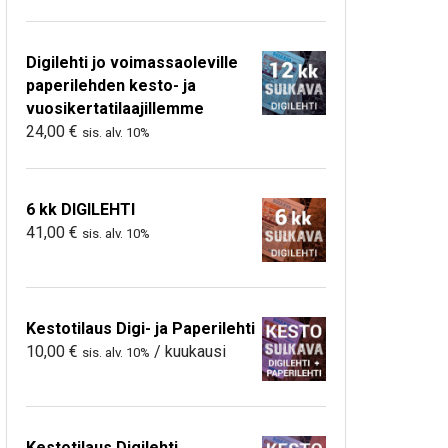
Digilehti jo voimassaoleville
paperilehden kesto- ja
vuosikertatilaajillemme
24,00
€
sis. alv. 10%
6 kk DIGILEHTI
41,00
€
sis. alv. 10%
Kestotilaus Digi- ja Paperilehti
10,00
€
/ kuukausi
sis. alv. 10%
Kestotilaus Digilehti