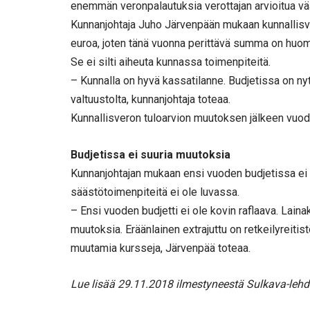
enemmän veronpalautuksia verottajan arvioitua vä
Kunnanjohtaja Juho Järvenpään mukaan kunnallisve
euroa, joten tänä vuonna perittävä summa on huom
Se ei silti aiheuta kunnassa toimenpiteitä.
– Kunnalla on hyvä kassatilanne. Budjetissa on ny
valtuustolta, kunnanjohtaja toteaa.
Kunnallisveron tuloarvion muutoksen jälkeen vuod
Budjetissa ei suuria muutoksia
Kunnanjohtajan mukaan ensi vuoden budjetissa ei o
säästötoimenpiteitä ei ole luvassa.
– Ensi vuoden budjetti ei ole kovin raflaava. Lain
muutoksia. Eräänlainen extrajuttu on retkeilyreiti
muutamia kursseja, Järvenpää toteaa.
Lue lisää 29.11.2018 ilmestyneestä Sulkava-lehd