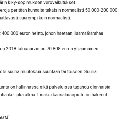
ärin kiky-sopimuksen verovaikutukset.
roja peritään kunnalta takaisin normaalisti 50 000-200 000
attavasti suurempi kuin normaalisti.
t 400 000 euron heitto, johon haetaan lisämäärärahaa
en 2018 talousarvio on 70 808 euroa ylijäämäinen.
le suuria muutoksia suuntaan tai toiseen. Suuria
akanta on hallinnassa eikä palveluissa tapahdu olennaisia
stöhanke, joka alkaa. Lisäksi kansalaisopisto on hakenut
estä