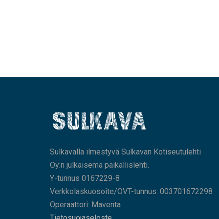
Sulkavalla ilmestyvä Sulkavan Kotiseutulehti
Oy:n julkaisema paikallislehti.
Y-tunnus 0167229-8
Verkkolaskuosoite/OVT-tunnus: 003701672298
Operaattori: Maventa
Tietosuojaseloste