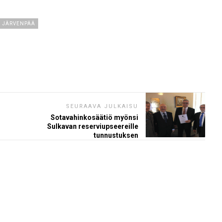
 JÄRVENPÄÄ
SEURAAVA JULKAISU
Sotavahinkosäätiö myönsi
Sulkavan reserviupseereille
tunnustuksen