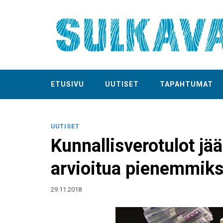
ETUSIVU
UUTISET
TAPAHTUMAT
UUTISET
Kunnallisverotulot jä
arvioitua pienemmiks
29.11.2018