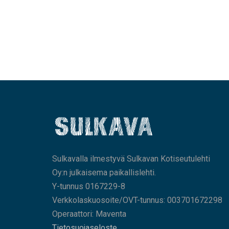
Sulkavalla ilmestyvä Sulkavan Kotiseutulehti
Oy:n julkaisema paikallislehti.
Y-tunnus 0167229-8
Verkkolaskuosoite/OVT-tunnus: 003701672298
Operaattori: Maventa
Tietosuojaseloste