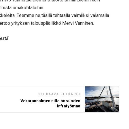
loista omakotitaloihin.
leita. Teemme ne täällä tehtaalla valmiiksi valamalla
 kertoo yrityksen talouspäällikkö Mervi Vanninen.
estä
SEURAAVA JULKAISU
Vekaransalmen silta on vuoden
infratyömaa