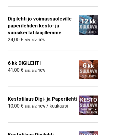
Digilehti jo voimassaoleville
paperilehden kesto- ja
vuosikertatilaajillemme
24,00
€
sis. alv. 10%
6 kk DIGILEHTI
41,00
€
sis. alv. 10%
Kestotilaus Digi- ja Paperilehti
10,00
€
/ kuukausi
sis. alv. 10%
Kestotilaus Digilehti