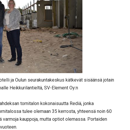
telli ja Oulun seurakuntakeskus kätkevät sisäänsä jotain
malle Heikkurilantieltä, SV-Element Oy:n
ahdeksan tornitalon kokonaisuutta Rediä, jonka
rnitalossa tulee olemaan 35 kerrosta, yhteensä noin 60
elä varmoja kauppoja, mutta optiot olemassa. Portaiden
 vuoteen.