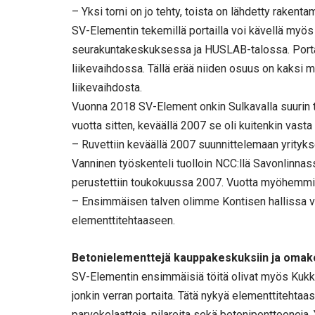
– Yksi torni on jo tehty, toista on lähdetty raken
SV-Elementin tekemillä portailla voi kävellä myö
seurakuntakeskuksessa ja HUSLAB-talossa. Porta
liikevaihdossa. Tällä erää niiden osuus on kaksi 
liikevaihdosta.
Vuonna 2018 SV-Element onkin Sulkavalla suurin työ
vuotta sitten, keväällä 2007 se oli kuitenkin vas
– Ruvettiin keväällä 2007 suunnittelemaan yrityk
Vanninen työskenteli tuolloin NCC:llä Savonlinna
perustettiin toukokuussa 2007. Vuotta myöhemmin 
– Ensimmäisen talven olimme Kontisen hallissa v
elementtitehtaaseen.
Betonielementtejä kauppakeskuksiin ja omako
SV-Elementin ensimmäisiä töitä olivat myös Kukkap
jonkin verran portaita. Tätä nykyä elementtitehtaa
parvekelaattoja, pilareita sekä betoniponttooneja. 