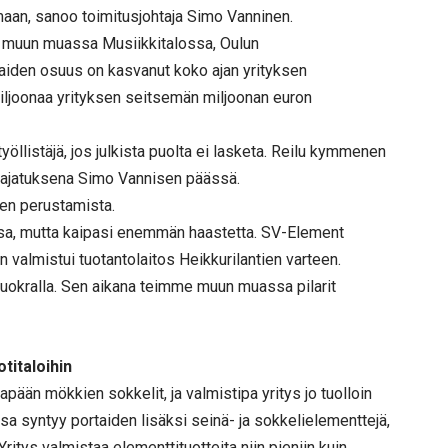
tamaan, sanoo toimitusjohtaja Simo Vanninen.
s muun muassa Musiikkitalossa, Oulun
iden osuus on kasvanut koko ajan yrityksen
miljoonaa yrityksen seitsemän miljoonan euron
llistäjä, jos julkista puolta ei lasketa. Reilu kymmenen
ta ajatuksena Simo Vannisen päässä.
sen perustamista.
ssa, mutta kaipasi enemmän haastetta. SV-Element
valmistui tuotantolaitos Heikkurilantien varteen.
uokralla. Sen aikana teimme muun muassa pilarit
titaloihin
ään mökkien sokkelit, ja valmistipa yritys jo tuolloin
ssa syntyy portaiden lisäksi seinä- ja sokkelielementtejä,
Yritys valmistaa elementtituotteita niin pieniin kuin