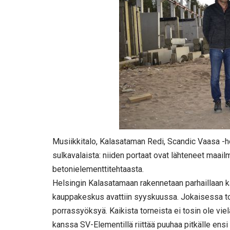
Musiikkitalo, Kalasataman Redi, Scandic Vaasa -ho
sulkavalaista: niiden portaat ovat lähteneet maail
betonielementtitehtaasta.
Helsingin Kalasatamaan rakennetaan parhaillaan k
kauppakeskus avattiin syyskuussa. Jokaisessa to
porrassyöksyä. Kaikista torneista ei tosin ole vi
kanssa SV-Elementillä riittää puuhaa pitkälle ensi