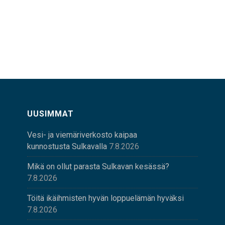
UUSIMMAT
Vesi- ja viemäriverkosto kaipaa
kunnostusta Sulkavalla
7.8.2026
Mikä on ollut parasta Sulkavan kesässä?
7.8.2026
Töitä ikäihmisten hyvän loppuelämän hyväksi
7.8.2026