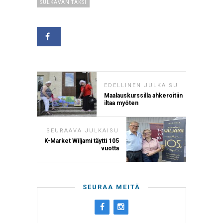
SULKAVAN TAKSI
EDELLINEN JULKAISU
Maalauskurssilla ahkeroitiin
iltaa myöten
SEURAAVA JULKAISU
K-Market Wiljami täytti 105
vuotta
SEURAA MEITÄ