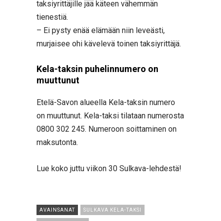
taksiyrittäjille jää käteen vähemmän
tienestiä.
– Ei pysty enää elämään niin leveästi,
murjaisee ohi kävelevä toinen taksiyrittäjä.
Kela-taksin puhelinnumero on
muuttunut
Etelä-Savon alueella Kela-taksin numero
on muuttunut. Kela-taksi tilataan numerosta
0800 302 245. Numeroon soittaminen on
maksutonta.
Lue koko juttu viikon 30 Sulkava-lehdestä!
AVAINSANAT
SULKAVA KELA-TAKSI