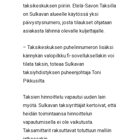
taksikeskuksen piiriin. Etelä-Savon Taksilla
on Sulkavan alueelle käytössä yksi
päivystysnumero, josta tilaukset ohjataan
asiakasta lähinnä olevalle kuljettajalle.
– Taksikeskuksen puhelinnumeron lisäksi
kännykän valopilkku.fi-sovelluksellakin voi
tilata taksin, toteaa Sulkavan
taksiyhdistyksen puheenjohtaja Toni
Pikkusilta.
Taksien hinnoittelu vapautui uuden lain
myötä. Sulkavan taksiyrittäjät kertoivat, että
heidän toimintaansa hinnoittelun
vapautumisella ei ole vaikutusta.
Taksamittarit raksuttavat totuttuun malliin
jatkossakin.