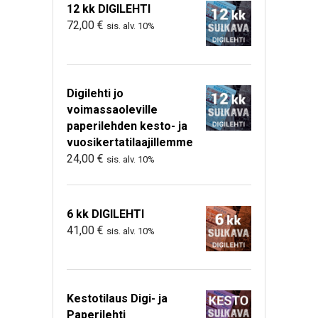
12 kk DIGILEHTI
72,00
€
sis. alv. 10%
Digilehti jo
voimassaoleville
paperilehden kesto- ja
vuosikertatilaajillemme
24,00
€
sis. alv. 10%
6 kk DIGILEHTI
41,00
€
sis. alv. 10%
Kestotilaus Digi- ja
Paperilehti