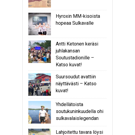
Hyroxin MM-kisoista
hopeaa Sulkavalle
Antti Ketonen keräsi
juhlakansan
Soutustadionille –
Katso kuvat!
Suursoudut avattiin
näyttävästi – Katso
kuvat!
Yhdellätoista
soutukuninkuudella ohi
sulkavalaislegendan
Lahjoitettu tavara löysi