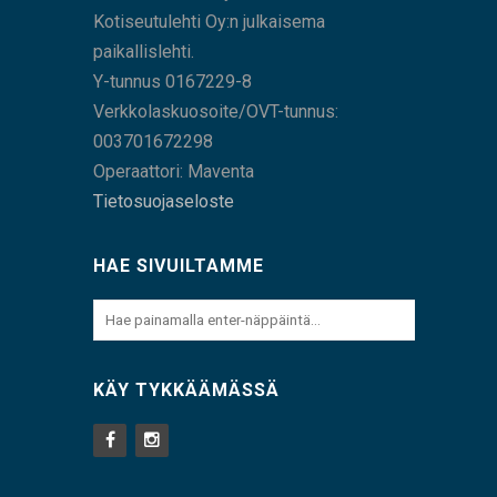
Kotiseutulehti Oy:n julkaisema
paikallislehti.
Y-tunnus 0167229-8
Verkkolaskuosoite/OVT-tunnus:
003701672298
Operaattori: Maventa
Tietosuojaseloste
HAE SIVUILTAMME
KÄY TYKKÄÄMÄSSÄ