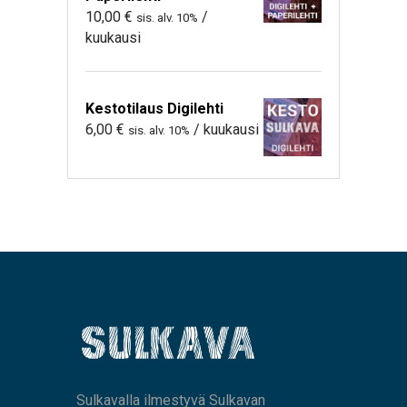
10,00
€
/
sis. alv. 10%
kuukausi
Kestotilaus Digilehti
6,00
€
/ kuukausi
sis. alv. 10%
Sulkavalla ilmestyvä Sulkavan