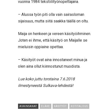
vuonna 1984 tekstiilityönopettajana.
– Alussa työn piti olla vain sairasloman
sijaisuus, mutta siitä saakka täällä on oltu.
Maija on henkeen ja vereen käsityöihminen.
Joten ei ihme, että käsityö on Maijalle se
mieluisin oppiaine opettaa.
– Käsityöt ovat aina innostaneet minua ja
olen aina ollut kiinnostunut muodista.
Lue koko juttu torstaina 7.6.2018
ilmestyneestä Sulkava-lehdestä!
AVAINSANAT
ELÄKE
KÄSITYÖT
KOTITALOUS