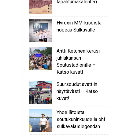
tapahtumakalenteri
Hyroxin MM-kisoista
hopeaa Sulkavalle
Antti Ketonen keräsi
juhlakansan
Soutustadionille –
Katso kuvat!
Suursoudut avattiin
näyttävästi – Katso
kuvat!
Yhdellätoista
soutukuninkuudella ohi
sulkavalaislegendan