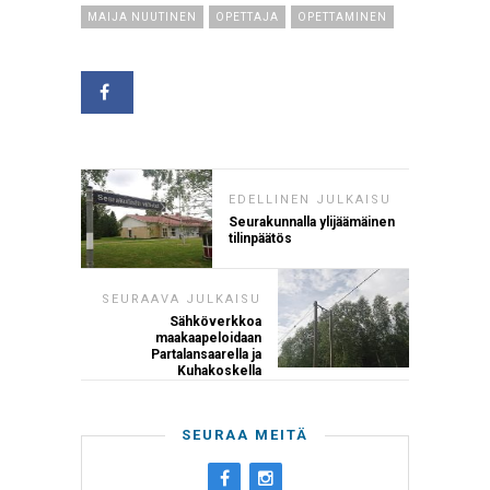
MAIJA NUUTINEN
OPETTAJA
OPETTAMINEN
EDELLINEN JULKAISU
Seurakunnalla ylijäämäinen
tilinpäätös
SEURAAVA JULKAISU
Sähköverkkoa
maakaapeloidaan
Partalansaarella ja
Kuhakoskella
SEURAA MEITÄ