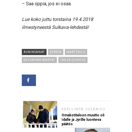
– Saa oppia, jos ei osaa.
Lue koko juttu torstaina 19.4.2018
ilmestyneestä Sulkava-lehdestä!
AVAINSANAT
KYRSYÄ
MARTTAILU
SULKAVAN MARTAT
TARJA QVINTUS
EDELLINEN JULKAISU
Omakotitaloon muutto oli
Idalle ja Jyrille luonteva
päätös