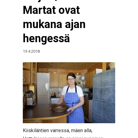
Martat ovat
mukana ajan
hengessä
19.4.2018
Kiiskiläntien varressa, mäen alla,