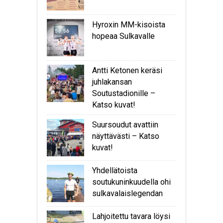
Hyroxin MM-kisoista
hopeaa Sulkavalle
Antti Ketonen keräsi
juhlakansan
Soutustadionille –
Katso kuvat!
Suursoudut avattiin
näyttävästi – Katso
kuvat!
Yhdellätoista
soutukuninkuudella ohi
sulkavalaislegendan
Lahjoitettu tavara löysi