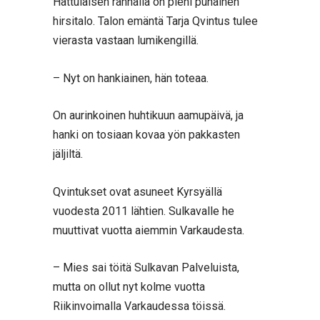
Hattulaisen rannalla on pieni punainen
hirsitalo. Talon emäntä Tarja Qvintus tulee
vierasta vastaan lumikengillä.
– Nyt on hankiainen, hän toteaa.
On aurinkoinen huhtikuun aamupäivä, ja
hanki on tosiaan kovaa yön pakkasten
jäljiltä.
Qvintukset ovat asuneet Kyrsyällä
vuodesta 2011 lähtien. Sulkavalle he
muuttivat vuotta aiemmin Varkaudesta.
– Mies sai töitä Sulkavan Palveluista,
mutta on ollut nyt kolme vuotta
Riikinvoimalla Varkaudessa töissä.