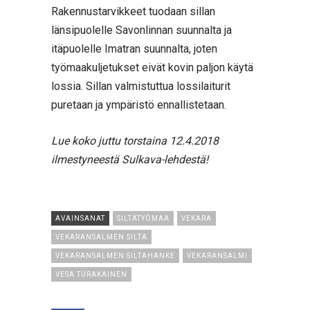
Rakennustarvikkeet tuodaan sillan
länsipuolelle Savonlinnan suunnalta ja
itäpuolelle Imatran suunnalta, joten
työmaakuljetukset eivät kovin paljon käytä
lossia. Sillan valmistuttua lossilaiturit
puretaan ja ympäristö ennallistetaan.
Lue koko juttu torstaina 12.4.2018
ilmestyneestä Sulkava-lehdestä!
AVAINSANAT
SILTATYÖMAA
VEKARA
VEKARANSALMEN SILTA
VEKARANSALMEN SILTAHANKE
VEKARANSALMI
VESA TURAKAINEN