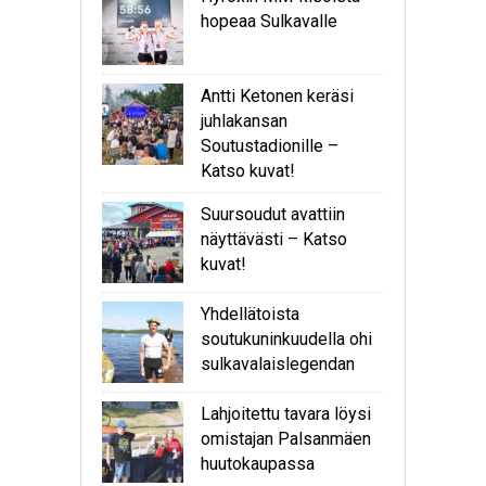
hopeaa Sulkavalle
Antti Ketonen keräsi
juhlakansan
Soutustadionille –
Katso kuvat!
Suursoudut avattiin
näyttävästi – Katso
kuvat!
Yhdellätoista
soutukuninkuudella ohi
sulkavalaislegendan
Lahjoitettu tavara löysi
omistajan Palsanmäen
huutokaupassa