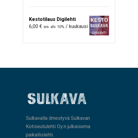
Kestotilaus Digilehti
6,00
€
/ kuukausi
sis. alv. 10%
Sulkavalla ilmestyvä Sulkavan
Kotiseutulehti Oy:n julkaisema
paikallislehti.