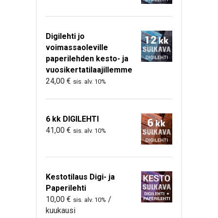
Digilehti jo
voimassaoleville
paperilehden kesto- ja
vuosikertatilaajillemme
24,00
€
sis. alv. 10%
6 kk DIGILEHTI
41,00
€
sis. alv. 10%
Kestotilaus Digi- ja
Paperilehti
10,00
€
/
sis. alv. 10%
kuukausi