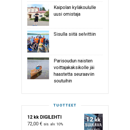
Kaipolan kyläkoululle
uusi omistaja
Sisulla siitä selvittiin
Parisoudun naisten
voittajakaksikolle jäi
haastetta seuraaviin
soutuihin
TUOTTEET
12 kk DIGILEHTI
72,00
€
sis. alv. 10%