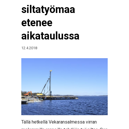
siltatyömaa
etenee
aikataulussa
12.4.2018
Tällä hetkellä Vekaransalmessa virran