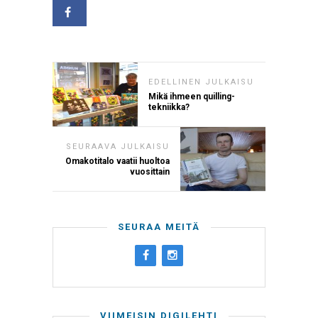
EDELLINEN JULKAISU
Mikä ihmeen quilling-
tekniikka?
SEURAAVA JULKAISU
Omakotitalo vaatii huoltoa
vuosittain
SEURAA MEITÄ
VIIMEISIN DIGILEHTI