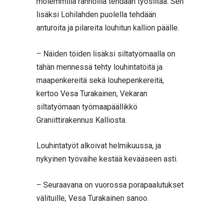
molemmilla rannoilla tehdään työsiltaa. Sen
lisäksi Lohilahden puolella tehdään
anturoita ja pilareita louhitun kallion päälle.
– Näiden töiden lisäksi siltatyömaalla on
tähän mennessä tehty louhintatöitä ja
maapenkereitä sekä louhepenkereitä,
kertoo Vesa Turakainen, Vekaran
siltatyömaan työmaapäällikkö
Graniittirakennus Kalliosta.
Louhintatyöt alkoivat helmikuussa, ja
nykyinen työvaihe kestää kevääseen asti.
– Seuraavana on vuorossa porapaalutukset
välituille, Vesa Turakainen sanoo.