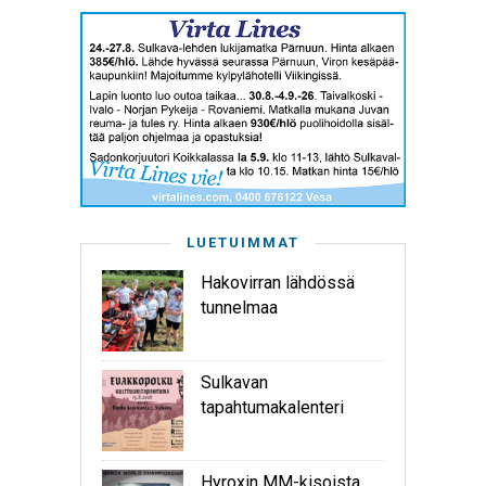
LUETUIMMAT
Hakovirran lähdössä
tunnelmaa
Sulkavan
tapahtumakalenteri
Hyroxin MM-kisoista