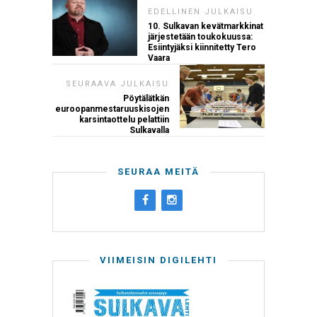
EDELLINEN JULKAISU
10. Sulkavan kevätmarkkinat
järjestetään toukokuussa:
Esiintyjäksi kiinnitetty Tero
Vaara
SEURAAVA JULKAISU
Pöytälätkän
euroopanmestaruuskisojen
karsintaottelu pelattiin
Sulkavalla
SEURAA MEITÄ
VIIMEISIN DIGILEHTI