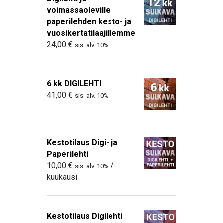
voimassaoleville
paperilehden kesto- ja
vuosikertatilaajillemme
24,00
€
sis. alv. 10%
6 kk DIGILEHTI
41,00
€
sis. alv. 10%
Kestotilaus Digi- ja
Paperilehti
10,00
€
/
sis. alv. 10%
kuukausi
Kestotilaus Digilehti