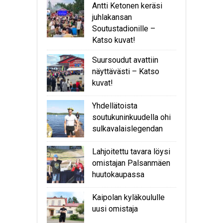
Antti Ketonen keräsi
juhlakansan
Soutustadionille –
Katso kuvat!
Suursoudut avattiin
näyttävästi – Katso
kuvat!
Yhdellätoista
soutukuninkuudella ohi
sulkavalaislegendan
Lahjoitettu tavara löysi
omistajan Palsanmäen
huutokaupassa
Kaipolan kyläkoululle
uusi omistaja