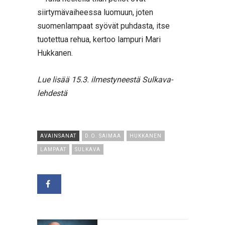
siirtymävaiheessa luomuun, joten
suomenlampaat syövät puhdasta, itse
tuotettua rehua, kertoo lampuri Mari
Hukkanen.
Lue lisää 15.3. ilmestyneestä Sulkava-
lehdestä
AVAINSANAT
D.O. SAIMAA
HUKKANEN
LAMPAAT
SULKAVA