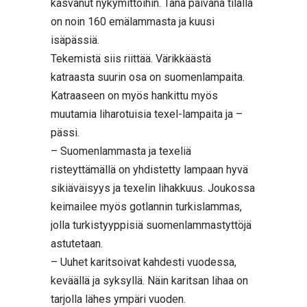
kasvanut nykymittoihin. Tänä päivänä tilalla
on noin 160 emälammasta ja kuusi
isäpässiä.
Tekemistä siis riittää. Värikkäästä
katraasta suurin osa on suomenlampaita.
Katraaseen on myös hankittu myös
muutamia liharotuisia texel-lampaita ja –
pässi.
– Suomenlammasta ja texeliä
risteyttämällä on yhdistetty lampaan hyvä
sikiäväisyys ja texelin lihakkuus. Joukossa
keimailee myös gotlannin turkislammas,
jolla turkistyyppisiä suomenlammastyttöjä
astutetaan.
– Uuhet karitsoivat kahdesti vuodessa,
keväällä ja syksyllä. Näin karitsan lihaa on
tarjolla lähes ympäri vuoden.