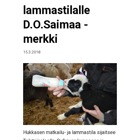
lammastilalle
D.O.Saimaa -
merkki
15.3.2018
Hukkasen matkailu- ja lammastila sijaitsee