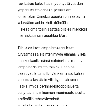
Iso katras tarkoittaa myös työtä vuoden
ympäri, mutta onneksi joskus ehtii
lomaillakin. Onneksi apuakin on saatavilla
ja kesälomankin ehtii pitämään.
– Kesäloma tosin saattaa olla esimerkiksi
marraskuussa, naurahtaa Mari.
Tilalla on isot lampolarakennukset
turvaamassa eläinten hyvää elämää. Vielä
pari kuukautta nämä suloiset eläimet ovat
lampolassa, mutta toukokuussa ne
pääsevät laitumelle. Värikäs ja iso katras
laiduntaa kesäisin viljeltyjen laidunten
lisäksi myös perinnebiotooppialueita,
säilyttäen näin luonnon monimuotoisuutta
estämällä rehevöitymistä.
– Tällä hetkellä tilan pellot ovat