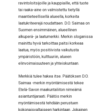
ravintoloitsijoille ja kauppiaille, että tuote
tai raaka-aine on valmistettu tietyllä
maantieteellisellä alueella, korkeita
laatukriteerejä noudattaen. D.O. Saimaa on
Suomen ensimmäinen, alueellinen
alkuperä- ja laatumerkki. Merkin sloganissa
mainittu hyvä tarkoittaa paitsi korkeaa
laatua, myös positiivista vaikutusta
ympäristöön, kulttuuriin, alueen
elinvoimaisuuteen ja yhteiskuntaan.
Merkkiä tulee hakea itse. Päätöksen D.O.
Saimaa -merkin myöntämisestä tekee
Etelä-Savon maakuntaliiton nimeämä
asiantuntijaraati. Päätös merkin
myöntämisestä tehdään perustuen
kokonaisvaltaiseen harkintaan. Jokainen