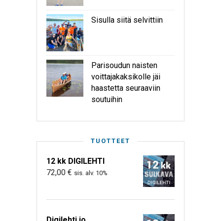
Sisulla siitä selvittiin
Parisoudun naisten
voittajakaksikolle jäi
haastetta seuraaviin
soutuihin
TUOTTEET
12 kk DIGILEHTI
72,00
€
sis. alv. 10%
Digilehti jo