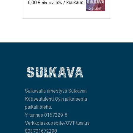
6,00
€
/ kuukausi
sis. alv. 10%
Sulkavalla ilmestyvä Sulkavan
Kotiseutulehti Oy:n julkaisema
paikallislehti.
Y-tunnus 0167229-8
Verkkolaskuosoite/OVT-tunnus:
003701672298