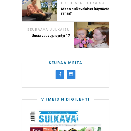
EDELLINEN JULKAISU
Miten sulkavalaiset käyttävät
rahaa?
SEURAAVA JULKAISU
Uusia vauvoja syntyi 17
SEURAA MEITÄ
VIIMEISIN DIGILEHTI