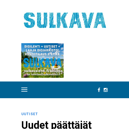
UUTISET
Uudet päättäjät