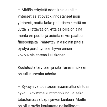
— Mitään erityisiä odotuksia ei ollut.
Yhteiset asiat ovat kiinnostaneet noin
yleisesti, mutta koko poliittinen kenttä on
uutta. Yllättävää on, että asioilla on aina
monta eri puolta ja asioita ei voi päättää
fiilispohjalta. Päätettäviin asioihin pitäisi
pystyä perehtymään hyvin ennen
kokouksia, toteaa Huiskonen.
Koulutusta tarvitaan ja sitä Tainan mukaan
on tullut usealta taholta.
— Syksyn valtuustoseminaarimatka oli tosi
hyvä – kävimme kuntamarkkinoilla sekä
tutustumassa Lapinjärven kuntaan. Meillä
on ollut myös koulutusta paikallisesti.