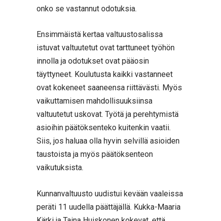
onko se vastannut odotuksia.
Ensimmäistä kertaa valtuustosalissa
istuvat valtuutetut ovat tarttuneet työhön
innolla ja odotukset ovat pääosin
täyttyneet. Koulutusta kaikki vastanneet
ovat kokeneet saaneensa riittävästi. Myös
vaikuttamisen mahdollisuuksiinsa
valtuutetut uskovat. Työtä ja perehtymistä
asioihin päätöksenteko kuitenkin vaatii.
Siis, jos haluaa olla hyvin selvillä asioiden
taustoista ja myös päätöksenteon
vaikutuksista.
Kunnanvaltuusto uudistui kevään vaaleissa
peräti 11 uudella päättäjällä. Kukka-Maaria
Kärki ja Taina Huiskonen kokevat, että