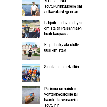
Yhdellätoista
soutukuninkuudella ohi
sulkavalaislegendan
Lahjoitettu tavara löysi
omistajan Palsanmäen
huutokaupassa
Kaipolan kyläkoululle
uusi omistaja
Sisulla siitä selvittiin
Parisoudun naisten
voittajakaksikolle jäi
haastetta seuraaviin
soutuihin